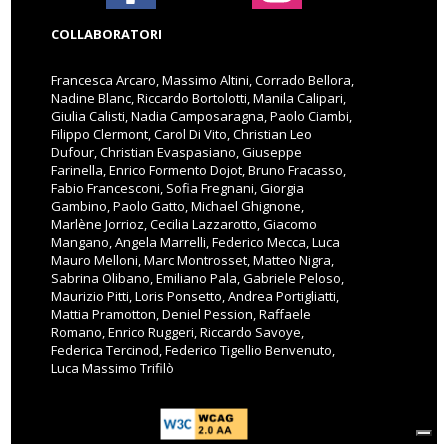
COLLABORATORI
Francesca Arcaro, Massimo Altini, Corrado Bellora,
Nadine Blanc, Riccardo Bortolotti, Manila Calipari,
Giulia Calisti, Nadia Camposaragna, Paolo Ciambi,
Filippo Clermont, Carol Di Vito, Christian Leo
Dufour, Christian Evaspasiano, Giuseppe
Farinella, Enrico Formento Dojot, Bruno Fracasso,
Fabio Francesconi, Sofia Fregnani, Giorgia
Gambino, Paolo Gatto, Michael Ghignone,
Marlène Jorrioz, Cecilia Lazzarotto, Giacomo
Mangano, Angela Marrelli, Federico Mecca, Luca
Mauro Melloni, Marc Montrosset, Matteo Nigra,
Sabrina Olibano, Emiliano Pala, Gabriele Peloso,
Maurizio Pitti, Loris Ponsetto, Andrea Portigliatti,
Mattia Pramotton, Deniel Pession, Raffaele
Romano, Enrico Ruggeri, Riccardo Savoye,
Federica Tercinod, Federico Tigellio Benvenuto,
Luca Massimo Trifilò