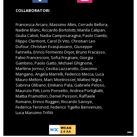
COLLABORATORI
Francesca Arcaro, Massimo Altini, Corrado Bellora,
Nadine Blanc, Riccardo Bortolotti, Manila Calipari,
Giulia Calisti, Nadia Camposaragna, Paolo Ciambi,
Filippo Clermont, Carol Di Vito, Christian Leo
Dufour, Christian Evaspasiano, Giuseppe
Farinella, Enrico Formento Dojot, Bruno Fracasso,
Fabio Francesconi, Sofia Fregnani, Giorgia
Gambino, Paolo Gatto, Michael Ghignone,
Marlène Jorrioz, Cecilia Lazzarotto, Giacomo
Mangano, Angela Marrelli, Federico Mecca, Luca
Mauro Melloni, Marc Montrosset, Matteo Nigra,
Sabrina Olibano, Emiliano Pala, Gabriele Peloso,
Maurizio Pitti, Loris Ponsetto, Andrea Portigliatti,
Mattia Pramotton, Deniel Pession, Raffaele
Romano, Enrico Ruggeri, Riccardo Savoye,
Federica Tercinod, Federico Tigellio Benvenuto,
Luca Massimo Trifilò