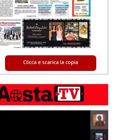
Clicca e scarica la copia