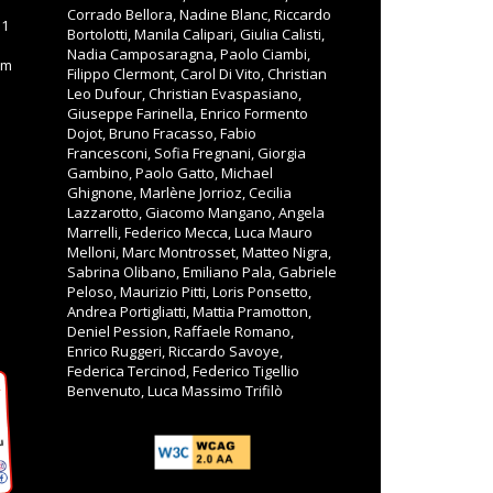
Corrado Bellora, Nadine Blanc, Riccardo
11
Bortolotti, Manila Calipari, Giulia Calisti,
Nadia Camposaragna, Paolo Ciambi,
om
Filippo Clermont, Carol Di Vito, Christian
Leo Dufour, Christian Evaspasiano,
Giuseppe Farinella, Enrico Formento
Dojot, Bruno Fracasso, Fabio
Francesconi, Sofia Fregnani, Giorgia
Gambino, Paolo Gatto, Michael
Ghignone, Marlène Jorrioz, Cecilia
Lazzarotto, Giacomo Mangano, Angela
Marrelli, Federico Mecca, Luca Mauro
Melloni, Marc Montrosset, Matteo Nigra,
Sabrina Olibano, Emiliano Pala, Gabriele
Peloso, Maurizio Pitti, Loris Ponsetto,
Andrea Portigliatti, Mattia Pramotton,
Deniel Pession, Raffaele Romano,
Enrico Ruggeri, Riccardo Savoye,
Federica Tercinod, Federico Tigellio
Benvenuto, Luca Massimo Trifilò