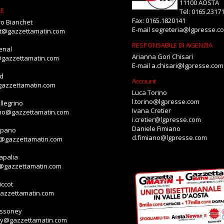
11100 AOSTA
NE
Tel: 0165.2317
Fax: 0165.1820141
o Bianchet
E-mail
segreteria@lgpresse.c
et@gazzettamatin.com
RESPONSABILE DI AGENZIA
enal
Arianna Gori Chisari
@gazzettamatin.com
E-mail
a.chisari@lgpresse.com
id
Account
gazzettamatin.com
Luca Torino
l.torino@lgpresse.com
llegrino
Ivana Cretier
ino@gazzettamatin.com
i.cretier@lgpresse.com
Daniele Fimiano
mpano
d.fimiano@lgpresse.com
o@gazzettamatin.com
apalia
a@gazzettamatin.com
ccot
gazzettamatin.com
assoney
ey@gazzettamatin.com