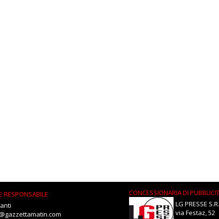
CONCESSIONARIA DI PUBBLICI
E RESPONSABILE
LG PRESSE S.R.
anti
via Festaz, 52
i@gazzettamatin.com