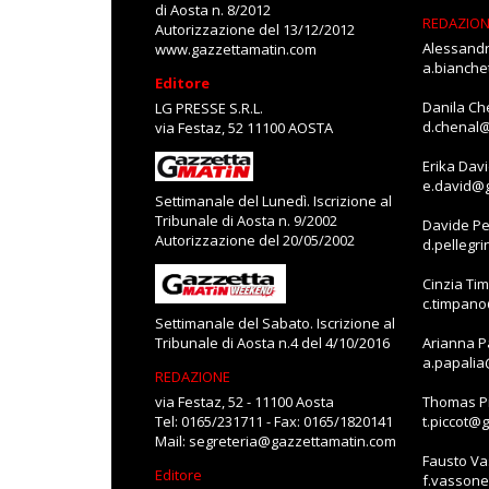
di Aosta n. 8/2012
REDAZIO
Autorizzazione del 13/12/2012
Alessandr
www.gazzettamatin.com
a.bianch
Editore
Danila Ch
LG PRESSE S.R.L.
d.chenal
via Festaz, 52 11100 AOSTA
Erika Dav
e.david@
Settimanale del Lunedì. Iscrizione al
Tribunale di Aosta n. 9/2002
Davide Pe
Autorizzazione del 20/05/2002
d.pellegr
Cinzia Ti
c.timpan
Settimanale del Sabato. Iscrizione al
Tribunale di Aosta n.4 del 4/10/2016
Arianna P
a.papali
REDAZIONE
via Festaz, 52 - 11100 Aosta
Thomas Pi
Tel: 0165/231711 - Fax: 0165/1820141
t.piccot@
Mail:
segreteria@gazzettamatin.com
Fausto V
Editore
f.vasson