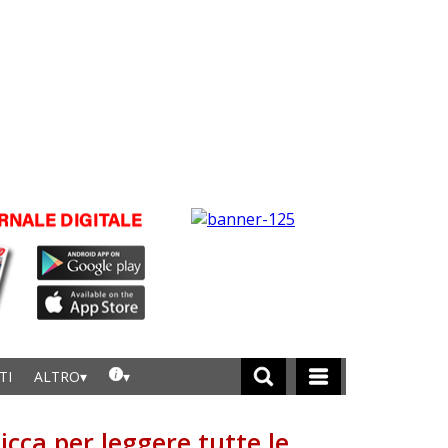
TI
ALTRO
licca per leggere tutte le