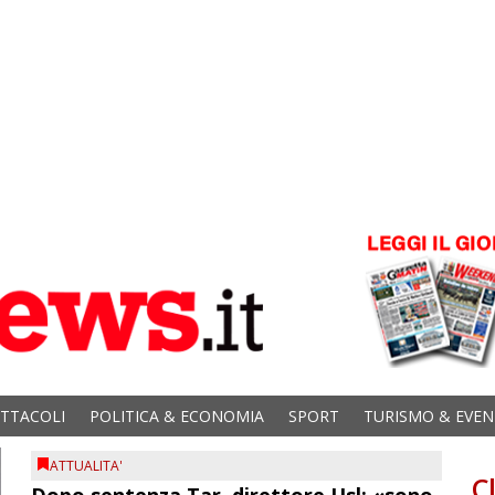
ETTACOLI
POLITICA & ECONOMIA
SPORT
TURISMO & EVEN
ATTUALITA'
C