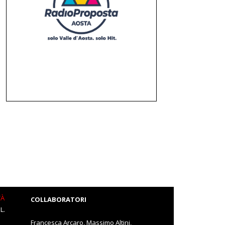
TÀ
COLLABORATORI
L.
Francesca Arcaro, Massimo Altini,