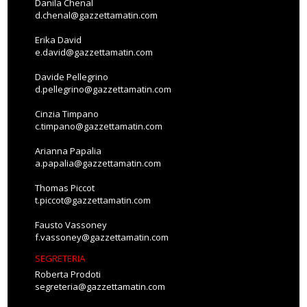
Danila Chenal
d.chenal@gazzettamatin.com
Erika David
e.david@gazzettamatin.com
Davide Pellegrino
d.pellegrino@gazzettamatin.com
Cinzia Timpano
c.timpano@gazzettamatin.com
Arianna Papalia
a.papalia@gazzettamatin.com
Thomas Piccot
t.piccot@gazzettamatin.com
Fausto Vassoney
f.vassoney@gazzettamatin.com
SEGRETERIA
Roberta Prodoti
segreteria@gazzettamatin.com