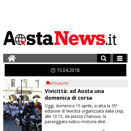
15
04
2018
ATTUALITA'
Vivicittà: ad Aosta una
domenica di corsa
Oggi, domenica 15 aprile, scatta la 35ª
edizione di Vivicittà organizzata dalla Uisp;
alle 10.15, da piazza Chanoux, la
passeggiata ludico-motoria ded...
di