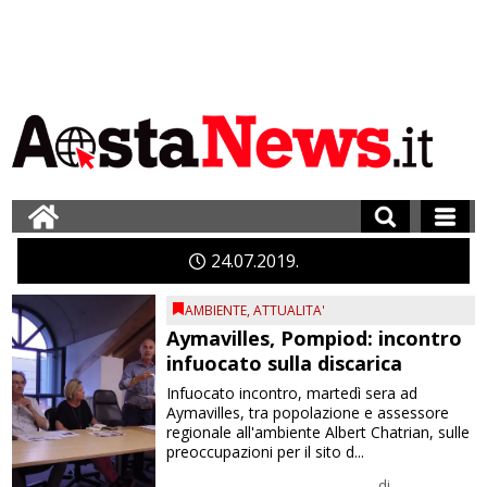
24
07
2019
AMBIENTE
,
ATTUALITA'
Aymavilles, Pompiod: incontro
infuocato sulla discarica
Infuocato incontro, martedì sera ad
Aymavilles, tra popolazione e assessore
regionale all'ambiente Albert Chatrian, sulle
preoccupazioni per il sito d...
di