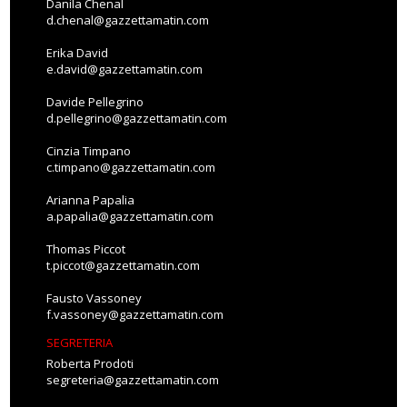
Danila Chenal
d.chenal@gazzettamatin.com
Erika David
e.david@gazzettamatin.com
Davide Pellegrino
d.pellegrino@gazzettamatin.com
Cinzia Timpano
c.timpano@gazzettamatin.com
Arianna Papalia
a.papalia@gazzettamatin.com
Thomas Piccot
t.piccot@gazzettamatin.com
Fausto Vassoney
f.vassoney@gazzettamatin.com
SEGRETERIA
Roberta Prodoti
segreteria@gazzettamatin.com