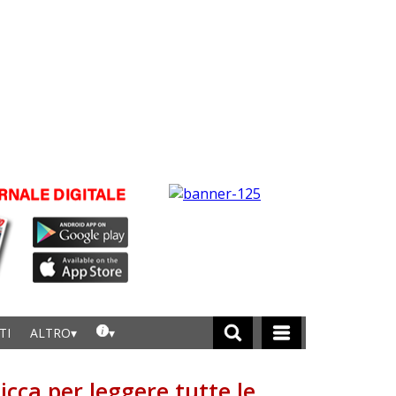
TI
ALTRO
licca per leggere tutte le