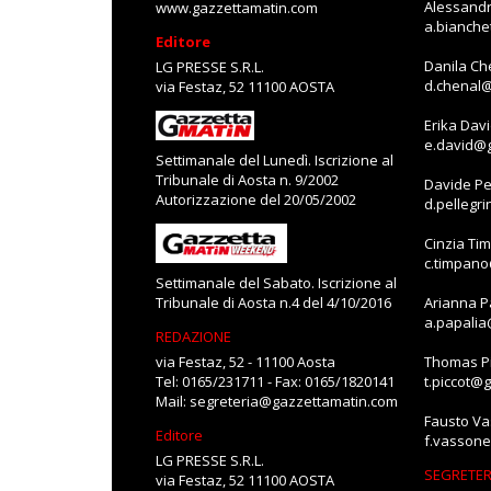
Alessandr
www.gazzettamatin.com
a.bianch
Editore
Danila Ch
LG PRESSE S.R.L.
d.chenal
via Festaz, 52 11100 AOSTA
Erika Dav
e.david@
Settimanale del Lunedì. Iscrizione al
Tribunale di Aosta n. 9/2002
Davide Pe
Autorizzazione del 20/05/2002
d.pellegr
Cinzia Ti
c.timpan
Settimanale del Sabato. Iscrizione al
Tribunale di Aosta n.4 del 4/10/2016
Arianna P
a.papali
REDAZIONE
via Festaz, 52 - 11100 Aosta
Thomas Pi
Tel: 0165/231711 - Fax: 0165/1820141
t.piccot@
Mail:
segreteria@gazzettamatin.com
Fausto V
Editore
f.vasson
LG PRESSE S.R.L.
SEGRETER
via Festaz, 52 11100 AOSTA