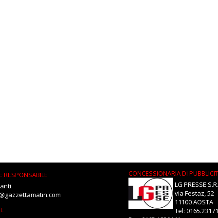
CONCESSIONARIA DI PUBBLICI
E RESPONSABILE
LG PRESSE S.R.
anti
via Festaz, 52
i@gazzettamatin.com
11100 AOSTA
NE
Tel: 0165.2317