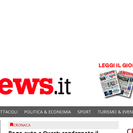
ETTACOLI
POLITICA & ECONOMIA
SPORT
TURISMO & EVEN
CRONACA
C