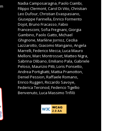
Nadia Camposaragna, Paolo Ciambi,
om
Filippo Clermont, Carol Di Vito, Christian
Leo Dufour, Christian Evaspasiano,
Giuseppe Farinella, Enrico Formento
Dojot, Bruno Fracasso, Fabio
Francesconi, Sofia Fregnani, Giorgia
Gambino, Paolo Gatto, Michael
Ghignone, Marlène Jorrioz, Cecilia
Lazzarotto, Giacomo Mangano, Angela
Marrelli, Federico Mecca, Luca Mauro
Melloni, Marc Montrosset, Matteo Nigra,
Sabrina Olibano, Emiliano Pala, Gabriele
Peloso, Maurizio Pitti, Loris Ponsetto,
Andrea Portigliatti, Mattia Pramotton,
Deniel Pession, Raffaele Romano,
Enrico Ruggeri, Riccardo Savoye,
Federica Tercinod, Federico Tigellio
Benvenuto, Luca Massimo Trifilò