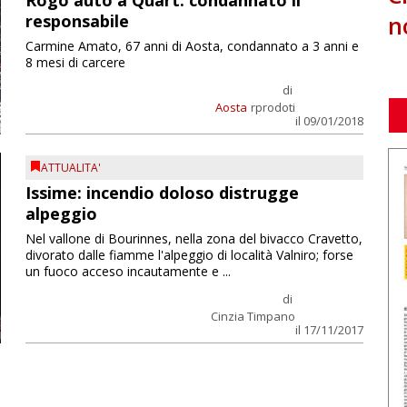
Rogo auto a Quart: condannato il
n
responsabile
Carmine Amato, 67 anni di Aosta, condannato a 3 anni e
8 mesi di carcere
di
Aosta
rprodoti
il 09/01/2018
ATTUALITA'
Issime: incendio doloso distrugge
alpeggio
Nel vallone di Bourinnes, nella zona del bivacco Cravetto,
divorato dalle fiamme l'alpeggio di località Valniro; forse
un fuoco acceso incautamente e ...
di
Cinzia Timpano
il 17/11/2017