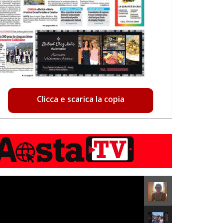
Clicca e scarica la copia