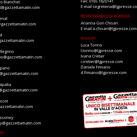
Fax: 0165.1820141
o Bianchet
E-mail
segreteria@lgpresse.c
et@gazzettamatin.com
RESPONSABILE DI AGENZIA
enal
Arianna Gori Chisari
@gazzettamatin.com
E-mail
a.chisari@lgpresse.com
id
Account
gazzettamatin.com
Luca Torino
l.torino@lgpresse.com
llegrino
Ivana Cretier
ino@gazzettamatin.com
i.cretier@lgpresse.com
Daniele Fimiano
mpano
d.fimiano@lgpresse.com
o@gazzettamatin.com
apalia
a@gazzettamatin.com
ccot
gazzettamatin.com
assoney
ey@gazzettamatin.com
IA