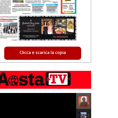
Clicca e scarica la copia