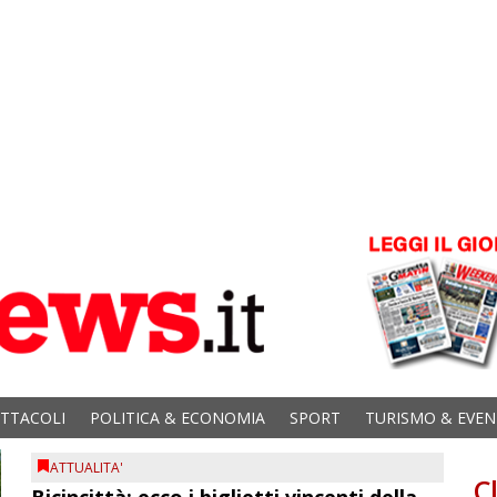
ETTACOLI
POLITICA & ECONOMIA
SPORT
TURISMO & EVEN
ATTUALITA'
C