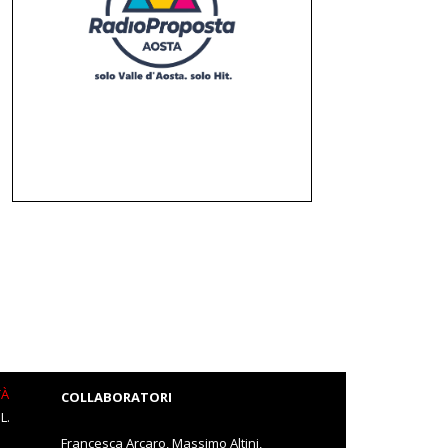
TÀ
COLLABORATORI
L.
Francesca Arcaro, Massimo Altini,