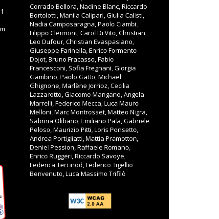
Corrado Bellora, Nadine Blanc, Riccardo
11
Bortolotti, Manila Calipari, Giulia Calisti,
Nadia Camposaragna, Paolo Ciambi,
om
Filippo Clermont, Carol Di Vito, Christian
Leo Dufour, Christian Evaspasiano,
Giuseppe Farinella, Enrico Formento
Dojot, Bruno Fracasso, Fabio
Francesconi, Sofia Fregnani, Giorgia
Gambino, Paolo Gatto, Michael
Ghignone, Marlène Jorrioz, Cecilia
Lazzarotto, Giacomo Mangano, Angela
Marrelli, Federico Mecca, Luca Mauro
Melloni, Marc Montrosset, Matteo Nigra,
Sabrina Olibano, Emiliano Pala, Gabriele
Peloso, Maurizio Pitti, Loris Ponsetto,
Andrea Portigliatti, Mattia Pramotton,
Deniel Pession, Raffaele Romano,
Enrico Ruggeri, Riccardo Savoye,
Federica Tercinod, Federico Tigellio
Benvenuto, Luca Massimo Trifilò