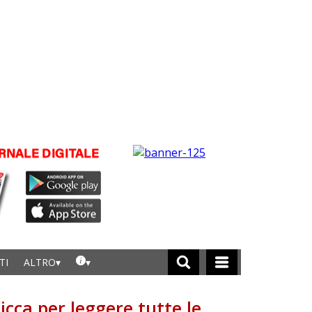
TI
ALTRO
licca per leggere tutte le