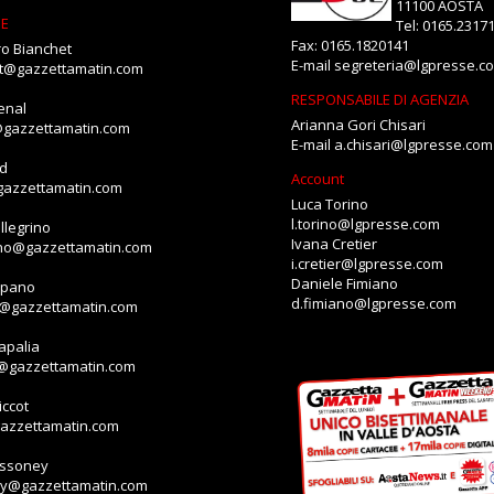
11100 AOSTA
NE
Tel: 0165.2317
Fax: 0165.1820141
o Bianchet
E-mail
segreteria@lgpresse.c
et@gazzettamatin.com
RESPONSABILE DI AGENZIA
enal
Arianna Gori Chisari
@gazzettamatin.com
E-mail
a.chisari@lgpresse.com
id
Account
gazzettamatin.com
Luca Torino
l.torino@lgpresse.com
llegrino
Ivana Cretier
ino@gazzettamatin.com
i.cretier@lgpresse.com
Daniele Fimiano
mpano
d.fimiano@lgpresse.com
o@gazzettamatin.com
apalia
a@gazzettamatin.com
ccot
gazzettamatin.com
assoney
ey@gazzettamatin.com