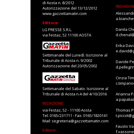
di Aosta n. 8/2012
REDAZIO
Autorizzazione del 13/12/2012
Alessandr
www.gazzettamatin.com
a.bianch
Editore
Danila Ch
LG PRESSE S.R.L.
d.chenal
via Festaz, 52 11100 AOSTA
Erika Dav
e.david@
Settimanale del Lunedì. Iscrizione al
Tribunale di Aosta n. 9/2002
Davide Pe
Autorizzazione del 20/05/2002
d.pellegr
Cinzia Ti
c.timpan
Settimanale del Sabato. Iscrizione al
Tribunale di Aosta n.4 del 4/10/2016
Arianna P
a.papali
REDAZIONE
via Festaz, 52 - 11100 Aosta
Thomas Pi
Tel: 0165/231711 - Fax: 0165/1820141
t.piccot@
Mail:
segreteria@gazzettamatin.com
Fausto V
Editore
f.vasson