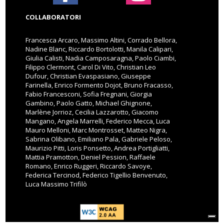
COLLABORATORI
Francesca Arcaro, Massimo Altini, Corrado Bellora,
Nadine Blanc, Riccardo Bortolotti, Manila Calipari,
Giulia Calisti, Nadia Camposaragna, Paolo Ciambi,
Filippo Clermont, Carol Di Vito, Christian Leo
Dufour, Christian Evaspasiano, Giuseppe
Farinella, Enrico Formento Dojot, Bruno Fracasso,
Fabio Francesconi, Sofia Fregnani, Giorgia
Gambino, Paolo Gatto, Michael Ghignone,
Marlène Jorrioz, Cecilia Lazzarotto, Giacomo
Mangano, Angela Marrelli, Federico Mecca, Luca
Mauro Melloni, Marc Montrosset, Matteo Nigra,
Sabrina Olibano, Emiliano Pala, Gabriele Peloso,
Maurizio Pitti, Loris Ponsetto, Andrea Portigliatti,
Mattia Pramotton, Deniel Pession, Raffaele
Romano, Enrico Ruggeri, Riccardo Savoye,
Federica Tercinod, Federico Tigellio Benvenuto,
Luca Massimo Trifilò