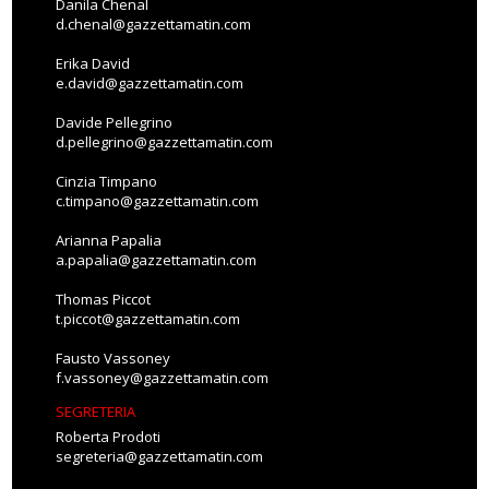
Danila Chenal
d.chenal@gazzettamatin.com
Erika David
e.david@gazzettamatin.com
Davide Pellegrino
d.pellegrino@gazzettamatin.com
Cinzia Timpano
c.timpano@gazzettamatin.com
Arianna Papalia
a.papalia@gazzettamatin.com
Thomas Piccot
t.piccot@gazzettamatin.com
Fausto Vassoney
f.vassoney@gazzettamatin.com
SEGRETERIA
Roberta Prodoti
segreteria@gazzettamatin.com