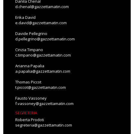
Danila Chenal
d.chenal@gazzettamatin.com
Erika David
e.david@gazzettamatin.com
Davide Pellegrino
d.pellegrino@gazzettamatin.com
Cinzia Timpano
c.timpano@gazzettamatin.com
Arianna Papalia
a.papalia@gazzettamatin.com
Thomas Piccot
t.piccot@gazzettamatin.com
Fausto Vassoney
f.vassoney@gazzettamatin.com
SEGRETERIA
Roberta Prodoti
segreteria@gazzettamatin.com