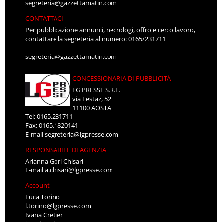
segreteria@gazzettamatin.com
CONTATTACI
Per pubblicazione annunci, necrologi, offro e cerco lavoro,
contattare la segreteria al numero: 0165/231711
segreteria@gazzettamatin.com
CONCESSIONARIA DI PUBBLICITÀ
LG PRESSE S.R.L.
via Festaz, 52
11100 AOSTA
Tel: 0165.231711
Fax: 0165.1820141
E-mail
segreteria@lgpresse.com
RESPONSABILE DI AGENZIA
Arianna Gori Chisari
E-mail
a.chisari@lgpresse.com
Account
Luca Torino
l.torino@lgpresse.com
Ivana Cretier