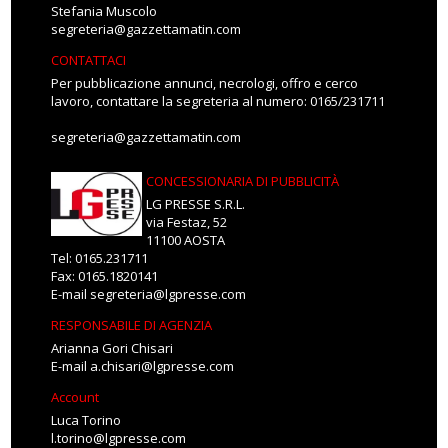
Stefania Muscolo
segreteria@gazzettamatin.com
CONTATTACI
Per pubblicazione annunci, necrologi, offro e cerco
lavoro, contattare la segreteria al numero: 0165/231711
segreteria@gazzettamatin.com
CONCESSIONARIA DI PUBBLICITÀ
LG PRESSE S.R.L.
via Festaz, 52
11100 AOSTA
Tel: 0165.231711
Fax: 0165.1820141
E-mail
segreteria@lgpresse.com
RESPONSABILE DI AGENZIA
Arianna Gori Chisari
E-mail
a.chisari@lgpresse.com
Account
Luca Torino
l.torino@lgpresse.com