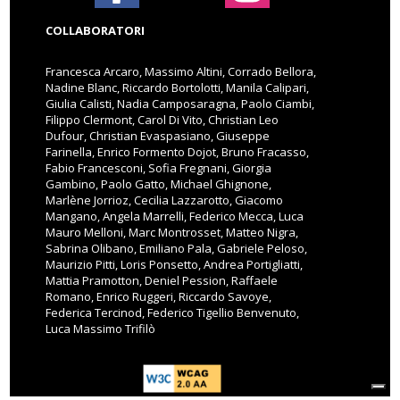
COLLABORATORI
Francesca Arcaro, Massimo Altini, Corrado Bellora,
Nadine Blanc, Riccardo Bortolotti, Manila Calipari,
Giulia Calisti, Nadia Camposaragna, Paolo Ciambi,
Filippo Clermont, Carol Di Vito, Christian Leo
Dufour, Christian Evaspasiano, Giuseppe
Farinella, Enrico Formento Dojot, Bruno Fracasso,
Fabio Francesconi, Sofia Fregnani, Giorgia
Gambino, Paolo Gatto, Michael Ghignone,
Marlène Jorrioz, Cecilia Lazzarotto, Giacomo
Mangano, Angela Marrelli, Federico Mecca, Luca
Mauro Melloni, Marc Montrosset, Matteo Nigra,
Sabrina Olibano, Emiliano Pala, Gabriele Peloso,
Maurizio Pitti, Loris Ponsetto, Andrea Portigliatti,
Mattia Pramotton, Deniel Pession, Raffaele
Romano, Enrico Ruggeri, Riccardo Savoye,
Federica Tercinod, Federico Tigellio Benvenuto,
Luca Massimo Trifilò