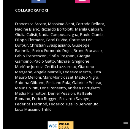
COLLABORATORI
Francesca Arcaro, Massimo Altini, Corrado Bellora,
Nadine Blanc, Riccardo Bortolotti, Manila Calipari,
Giulia Calisti, Nadia Camposaragna, Paolo Ciambi,
Filippo Clermont, Carol Di Vito, Christian Leo
Dufour, Christian Evaspasiano, Giuseppe
Farinella, Enrico Formento Dojot, Bruno Fracasso,
Fabio Francesconi, Sofia Fregnani, Giorgia
Gambino, Paolo Gatto, Michael Ghignone,
Marlène Jorrioz, Cecilia Lazzarotto, Giacomo
Mangano, Angela Marrelli, Federico Mecca, Luca
Mauro Melloni, Marc Montrosset, Matteo Nigra,
Sabrina Olibano, Emiliano Pala, Gabriele Peloso,
Maurizio Pitti, Loris Ponsetto, Andrea Portigliatti,
Mattia Pramotton, Deniel Pession, Raffaele
Romano, Enrico Ruggeri, Riccardo Savoye,
Federica Tercinod, Federico Tigellio Benvenuto,
Luca Massimo Trifilò