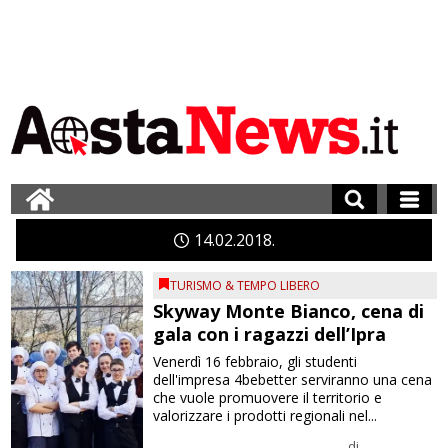
14
02
2018
TURISMO & TEMPO LIBERO
Skyway Monte Bianco, cena di
gala con i ragazzi dell’Ipra
Venerdì 16 febbraio, gli studenti
dell'impresa 4bebetter serviranno una cena
che vuole promuovere il territorio e
valorizzare i prodotti regionali nel...
di