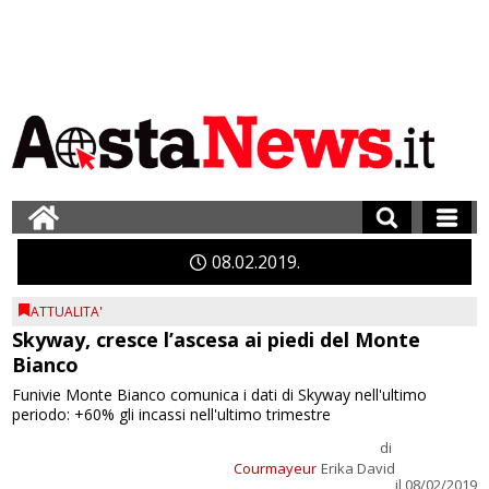
08
02
2019
ATTUALITA'
Skyway, cresce l’ascesa ai piedi del Monte
Bianco
Funivie Monte Bianco comunica i dati di Skyway nell'ultimo
periodo: +60% gli incassi nell'ultimo trimestre
di
Courmayeur
Erika David
il 08/02/2019