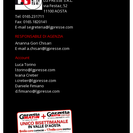
LG PRESSE S.R.L.
via Festaz, 52
11100 AOSTA
Tel: 0165.231711
Fax: 0165.1820141
E-mail
segreteria@lgpresse.com
RESPONSABILE DI AGENZIA
Arianna Gori Chisari
E-mail
a.chisari@lgpresse.com
Account
Luca Torino
l.torino@lgpresse.com
Ivana Cretier
i.cretier@lgpresse.com
Daniele Fimiano
d.fimiano@lgpresse.com