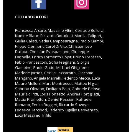
COLLABORATORI
Francesca Arcaro, Massimo Altini, Corrado Bellora,
Nadine Blanc, Riccardo Bortolotti, Manila Calipari,
Giulia Calisti, Nadia Camposaragna, Paolo Ciambi,
Filippo Clermont, Carol Di Vito, Christian Leo
Dufour, Christian Evaspasiano, Giuseppe
Farinella, Enrico Formento Dojot, Bruno Fracasso,
Fabio Francesconi, Sofia Fregnani, Giorgia
Gambino, Paolo Gatto, Michael Ghignone,
Marlène Jorrioz, Cecilia Lazzarotto, Giacomo
Mangano, Angela Marrelli, Federico Mecca, Luca
Mauro Melloni, Marc Montrosset, Matteo Nigra,
Sabrina Olibano, Emiliano Pala, Gabriele Peloso,
Maurizio Pitti, Loris Ponsetto, Andrea Portigliatti,
Mattia Pramotton, Deniel Pession, Raffaele
Romano, Enrico Ruggeri, Riccardo Savoye,
Federica Tercinod, Federico Tigellio Benvenuto,
Luca Massimo Trifilò