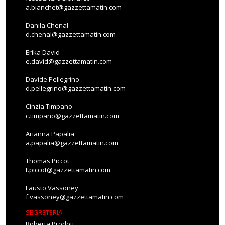
a.bianchet@gazzettamatin.com
Danila Chenal
d.chenal@gazzettamatin.com
Erika David
e.david@gazzettamatin.com
Davide Pellegrino
d.pellegrino@gazzettamatin.com
Cinzia Timpano
c.timpano@gazzettamatin.com
Arianna Papalia
a.papalia@gazzettamatin.com
Thomas Piccot
t.piccot@gazzettamatin.com
Fausto Vassoney
f.vassoney@gazzettamatin.com
SEGRETERIA
Roberta Prodoti