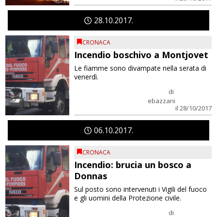
28
10
2017
CRONACA
Incendio boschivo a Montjovet
Le fiamme sono divampate nella serata di
venerdì.
di
ebazzani
il 28/10/2017
06
10
2017
CRONACA
Incendio: brucia un bosco a
Donnas
Sul posto sono intervenuti i Vigili del fuoco
e gli uomini della Protezione civile.
di