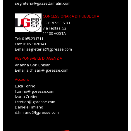
segreteria@gazzettamatin.com
CONCESSIONARIA DI PUBBLICITÀ
LG PRESSE S.R.L.
via Festaz, 52
11100 AOSTA
Tel: 0165.231711
Fax: 0165.1820141
E-mail
segreteria@lgpresse.com
RESPONSABILE DI AGENZIA
Arianna Gori Chisari
E-mail
a.chisari@lgpresse.com
Account
Luca Torino
l.torino@lgpresse.com
Ivana Cretier
i.cretier@lgpresse.com
Daniele Fimiano
d.fimiano@lgpresse.com