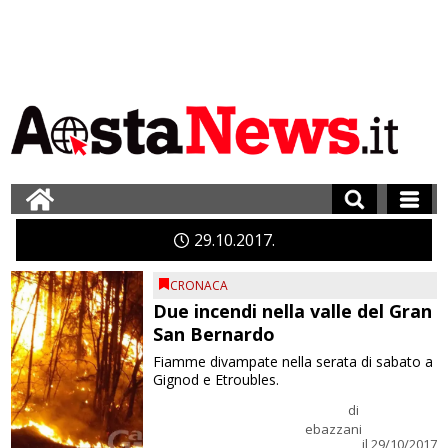
29
10
2017
CRONACA
Due incendi nella valle del Gran
San Bernardo
Fiamme divampate nella serata di sabato a
Gignod e Etroubles.
di
ebazzani
il 29/10/2017