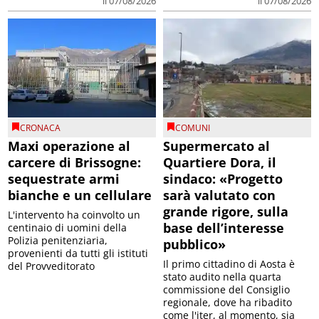
il 07/08/2026
il 07/08/2026
CRONACA
COMUNI
Maxi operazione al
Supermercato al
carcere di Brissogne:
Quartiere Dora, il
sequestrate armi
sindaco: «Progetto
bianche e un cellulare
sarà valutato con
grande rigore, sulla
L'intervento ha coinvolto un
base dell’interesse
centinaio di uomini della
Polizia penitenziaria,
pubblico»
provenienti da tutti gli istituti
Il primo cittadino di Aosta è
del Provveditorato
stato audito nella quarta
commissione del Consiglio
regionale, dove ha ribadito
come l'iter, al momento, sia