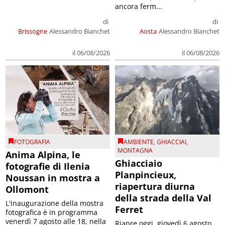
ancora ferm...
di
di
Brissogne
Alessandro Bianchet
Aosta
Alessandro Bianchet
il 06/08/2026
il 06/08/2026
FOTOGRAFIA
AMBIENTE
,
GHIACCIAI
,
MONTAGNA
Anima Alpina, le
Ghiacciaio
fotografie di Ilenia
Planpincieux,
Noussan in mostra a
riapertura diurna
Ollomont
della strada della Val
L'inaugurazione della mostra
Ferret
fotografica è in programma
venerdì 7 agosto alle 18, nella
Riapre oggi, giovedì 6 agosto,