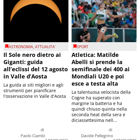
ASTRONOMIA
,
ATTUALITA'
SPORT
Il Sole nero dietro ai
Atletica: Matilde
Giganti: guida
Abelli si prende la
all’eclissi del 12 agosto
semifinale dei 400 ai
in Valle d’Aosta
Mondiali U20 e poi
esce a testa alta
La guida ai siti migliori e agli
strumenti per pianificare
La talentuosa velocista della
l'osservazione in Valle d'Aosta
Cogne ha superato con
margine la batteria e ha
quindi chiuso quinta nella
seconda heat della sera e
diciassettesima nell...
di
di
Paolo Ciambi
Davide Pellegrino