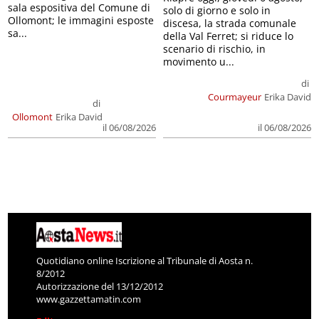
sala espositiva del Comune di
solo di giorno e solo in
Ollomont; le immagini esposte
discesa, la strada comunale
sa...
della Val Ferret; si riduce lo
scenario di rischio, in
movimento u...
di
Courmayeur
Erika David
di
Ollomont
Erika David
il 06/08/2026
il 06/08/2026
Quotidiano online Iscrizione al Tribunale di Aosta n.
8/2012
Autorizzazione del 13/12/2012
www.gazzettamatin.com