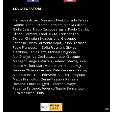
COLLABORATORI
Francesca Arcaro, Massimo Altini, Corrado Bellora,
Nadine Blanc, Riccardo Bortolotti, Manila Calipari,
Giulia Calisti, Nadia Camposaragna, Paolo Ciambi,
Filippo Clermont, Carol Di Vito, Christian Leo
Dufour, Christian Evaspasiano, Giuseppe
Farinella, Enrico Formento Dojot, Bruno Fracasso,
Fabio Francesconi, Sofia Fregnani, Giorgia
Gambino, Paolo Gatto, Michael Ghignone,
Marlène Jorrioz, Cecilia Lazzarotto, Giacomo
Mangano, Angela Marrelli, Federico Mecca, Luca
Mauro Melloni, Marc Montrosset, Matteo Nigra,
Sabrina Olibano, Emiliano Pala, Gabriele Peloso,
Maurizio Pitti, Loris Ponsetto, Andrea Portigliatti,
Mattia Pramotton, Deniel Pession, Raffaele
Romano, Enrico Ruggeri, Riccardo Savoye,
Federica Tercinod, Federico Tigellio Benvenuto,
Luca Massimo Trifilò