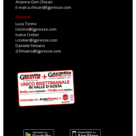
Arianna Gori Chisari
E-mail
a.chisari@lgpresse.com
Account
Luca Torino
l.torino@lgpresse.com
Ivana Cretier
i.cretier@lgpresse.com
Daniele Fimiano
d.fimiano@lgpresse.com