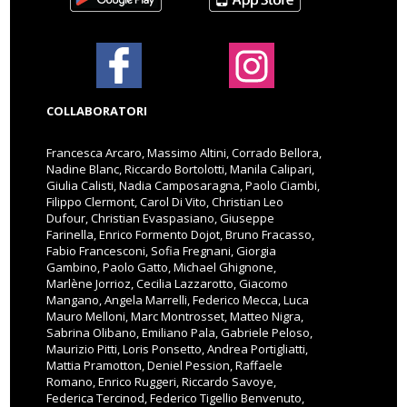
COLLABORATORI
Francesca Arcaro, Massimo Altini, Corrado Bellora,
Nadine Blanc, Riccardo Bortolotti, Manila Calipari,
Giulia Calisti, Nadia Camposaragna, Paolo Ciambi,
Filippo Clermont, Carol Di Vito, Christian Leo
Dufour, Christian Evaspasiano, Giuseppe
Farinella, Enrico Formento Dojot, Bruno Fracasso,
Fabio Francesconi, Sofia Fregnani, Giorgia
Gambino, Paolo Gatto, Michael Ghignone,
Marlène Jorrioz, Cecilia Lazzarotto, Giacomo
Mangano, Angela Marrelli, Federico Mecca, Luca
Mauro Melloni, Marc Montrosset, Matteo Nigra,
Sabrina Olibano, Emiliano Pala, Gabriele Peloso,
Maurizio Pitti, Loris Ponsetto, Andrea Portigliatti,
Mattia Pramotton, Deniel Pession, Raffaele
Romano, Enrico Ruggeri, Riccardo Savoye,
Federica Tercinod, Federico Tigellio Benvenuto,