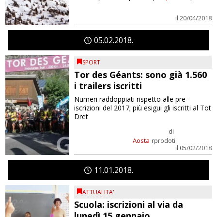
il 20/04/2018
05
02
2018
SPORT
Tor des Géants: sono già 1.560
i trailers iscritti
Numeri raddoppiati rispetto alle pre-
iscrizioni del 2017; più esigui gli iscritti al Tot
Dret
di
Aosta
rprodoti
il 05/02/2018
11
01
2018
ATTUALITA'
Scuola: iscrizioni al via da
lunedì 15 gennaio