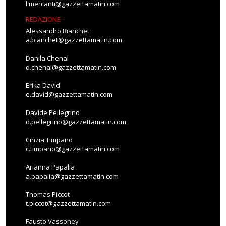
l.mercanti@gazzettamatin.com
REDAZIONE
Alessandro Bianchet
a.bianchet@gazzettamatin.com
Danila Chenal
d.chenal@gazzettamatin.com
Erika David
e.david@gazzettamatin.com
Davide Pellegrino
d.pellegrino@gazzettamatin.com
Cinzia Timpano
c.timpano@gazzettamatin.com
Arianna Papalia
a.papalia@gazzettamatin.com
Thomas Piccot
t.piccot@gazzettamatin.com
Fausto Vassoney