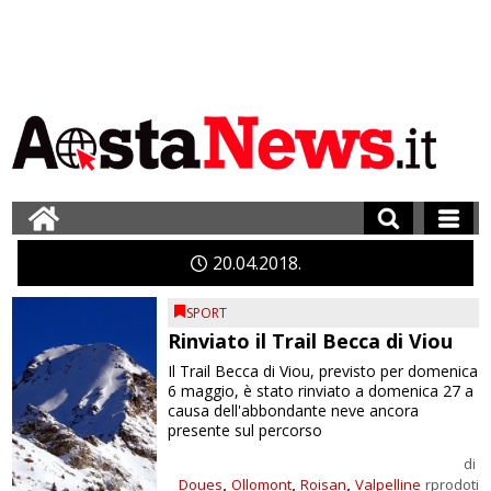
20
04
2018
SPORT
Rinviato il Trail Becca di Viou
Il Trail Becca di Viou, previsto per domenica
6 maggio, è stato rinviato a domenica 27 a
causa dell'abbondante neve ancora
presente sul percorso
di
,
,
,
Doues
Ollomont
Roisan
Valpelline
rprodoti