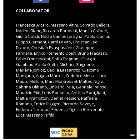
COLLABORATORI
Francesca Arcaro, Massimo Altini, Corrado Bellora,
Nadine Blanc, Riccardo Bortolotti, Manila Calipari,
Giulia Calisti, Nadia Camposaragna, Paolo Ciambi,
Filippo Clermont, Carol Di Vito, Christian Leo
Dufour, Christian Evaspasiano, Giuseppe
Farinella, Enrico Formento Dojot, Bruno Fracasso,
Fabio Francesconi, Sofia Fregnani, Giorgia
Gambino, Paolo Gatto, Michael Ghignone,
Marlène Jorrioz, Cecilia Lazzarotto, Giacomo
Mangano, Angela Marrelli, Federico Mecca, Luca
Mauro Melloni, Marc Montrosset, Matteo Nigra,
Sabrina Olibano, Emiliano Pala, Gabriele Peloso,
Maurizio Pitti, Loris Ponsetto, Andrea Portigliatti,
Mattia Pramotton, Deniel Pession, Raffaele
Romano, Enrico Ruggeri, Riccardo Savoye,
Federica Tercinod, Federico Tigellio Benvenuto,
Luca Massimo Trifilò