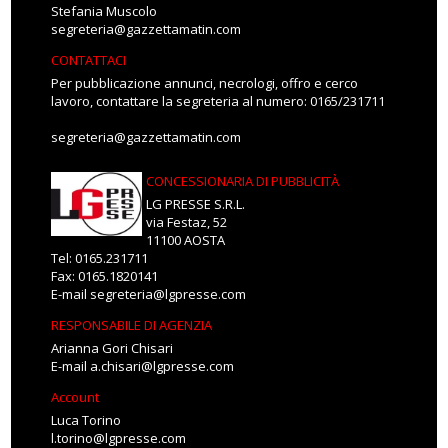
Stefania Muscolo
segreteria@gazzettamatin.com
CONTATTACI
Per pubblicazione annunci, necrologi, offro e cerco
lavoro, contattare la segreteria al numero: 0165/231711
segreteria@gazzettamatin.com
CONCESSIONARIA DI PUBBLICITÀ
LG PRESSE S.R.L.
via Festaz, 52
11100 AOSTA
Tel: 0165.231711
Fax: 0165.1820141
E-mail
segreteria@lgpresse.com
RESPONSABILE DI AGENZIA
Arianna Gori Chisari
E-mail
a.chisari@lgpresse.com
Account
Luca Torino
l.torino@lgpresse.com