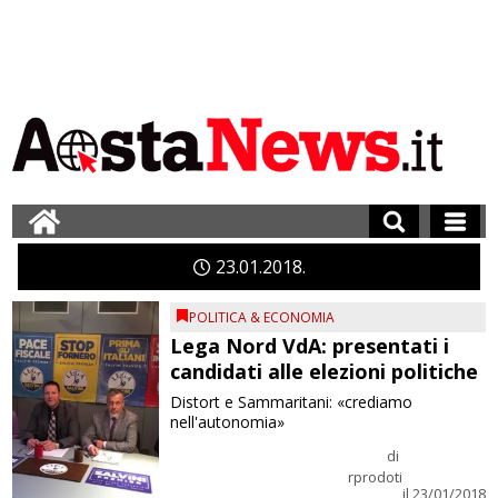
23
01
2018
POLITICA & ECONOMIA
Lega Nord VdA: presentati i
candidati alle elezioni politiche
Distort e Sammaritani: «crediamo
nell'autonomia»
di
rprodoti
il 23/01/2018