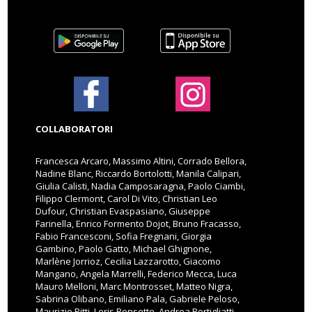
COLLABORATORI
Francesca Arcaro, Massimo Altini, Corrado Bellora,
Nadine Blanc, Riccardo Bortolotti, Manila Calipari,
Giulia Calisti, Nadia Camposaragna, Paolo Ciambi,
Filippo Clermont, Carol Di Vito, Christian Leo
Dufour, Christian Evaspasiano, Giuseppe
Farinella, Enrico Formento Dojot, Bruno Fracasso,
Fabio Francesconi, Sofia Fregnani, Giorgia
Gambino, Paolo Gatto, Michael Ghignone,
Marlène Jorrioz, Cecilia Lazzarotto, Giacomo
Mangano, Angela Marrelli, Federico Mecca, Luca
Mauro Melloni, Marc Montrosset, Matteo Nigra,
Sabrina Olibano, Emiliano Pala, Gabriele Peloso,
Maurizio Pitti, Loris Ponsetto, Andrea Portigliatti,