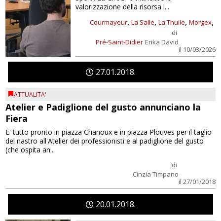
valorizzazione della risorsa l...
,
,
,
,
Courmayeur
La Salle
La Thuile
Morgex
di
Pré-Saint-Didier
Erika David
il 10/03/2026
27
01
2018
ATTUALITA'
Atelier e Padiglione del gusto annunciano la
Fiera
E' tutto pronto in piazza Chanoux e in piazza Plouves per il taglio
del nastro all'Atelier dei professionisti e al padiglione del gusto
(che ospita an...
di
Cinzia Timpano
il 27/01/2018
20
01
2018