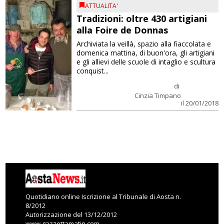
ATTUALITA'
Tradizioni: oltre 430 artigiani
alla Foire de Donnas
Archiviata la veillà, spazio alla fiaccolata e
domenica mattina, di buon'ora, gli artigiani
e gli allievi delle scuole di intaglio e scultura
conquist...
di
Cinzia Timpano
il 20/01/2018
Quotidiano online Iscrizione al Tribunale di Aosta n.
8/2012
Autorizzazione del 13/12/2012
www.gazzettamatin.com