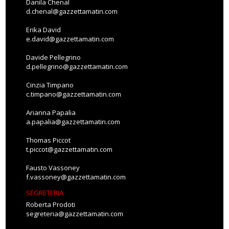
Danila Chenal
d.chenal@gazzettamatin.com
Erika David
e.david@gazzettamatin.com
Davide Pellegrino
d.pellegrino@gazzettamatin.com
Cinzia Timpano
c.timpano@gazzettamatin.com
Arianna Papalia
a.papalia@gazzettamatin.com
Thomas Piccot
t.piccot@gazzettamatin.com
Fausto Vassoney
f.vassoney@gazzettamatin.com
SEGRETERIA
Roberta Prodoti
segreteria@gazzettamatin.com