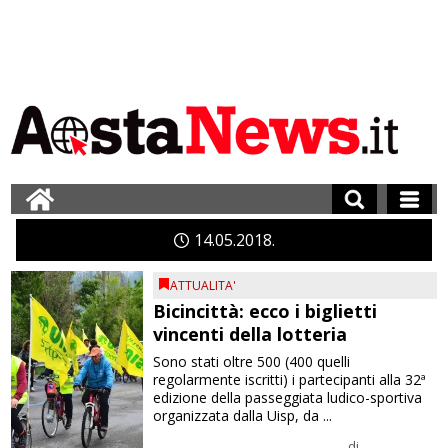
14
05
2018
ATTUALITA'
Bicincittà: ecco i biglietti
vincenti della lotteria
Sono stati oltre 500 (400 quelli
regolarmente iscritti) i partecipanti alla 32ª
edizione della passeggiata ludico-sportiva
organizzata dalla Uisp, da ...
di