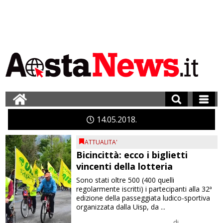
14
05
2018
ATTUALITA'
Bicincittà: ecco i biglietti
vincenti della lotteria
Sono stati oltre 500 (400 quelli
regolarmente iscritti) i partecipanti alla 32ª
edizione della passeggiata ludico-sportiva
organizzata dalla Uisp, da ...
di