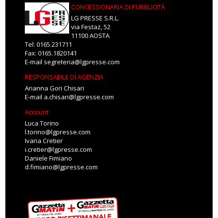
CONCESSIONARIA DI PUBBLICITÀ
LG PRESSE S.R.L.
via Festaz, 52
11100 AOSTA
Tel: 0165.231711
Fax: 0165.1820141
E-mail
segreteria@lgpresse.com
RESPONSABILE DI AGENZIA
Arianna Gori Chisari
E-mail
a.chisari@lgpresse.com
Account
Luca Torino
l.torino@lgpresse.com
Ivana Cretier
i.cretier@lgpresse.com
Daniele Fimiano
d.fimiano@lgpresse.com