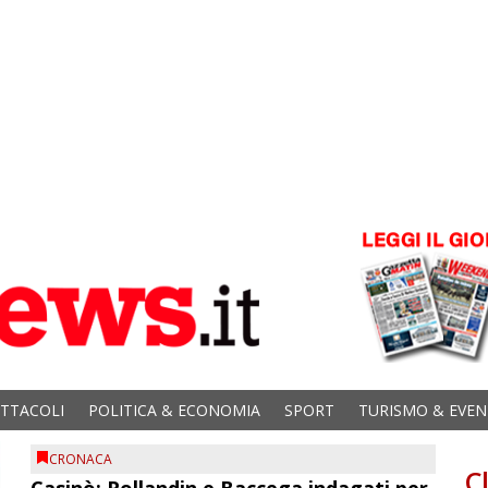
ETTACOLI
POLITICA & ECONOMIA
SPORT
TURISMO & EVEN
CRONACA
C