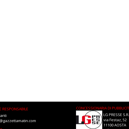
CONCESSIONARIA DI PUBBLICI
E RESPONSABILE
LG PRESSE S.R.
anti
via Festaz, 52
i@gazzettamatin.com
11100 AOSTA