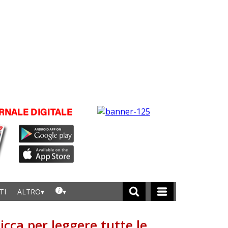
TI
ALTRO
licca per leggere tutte le