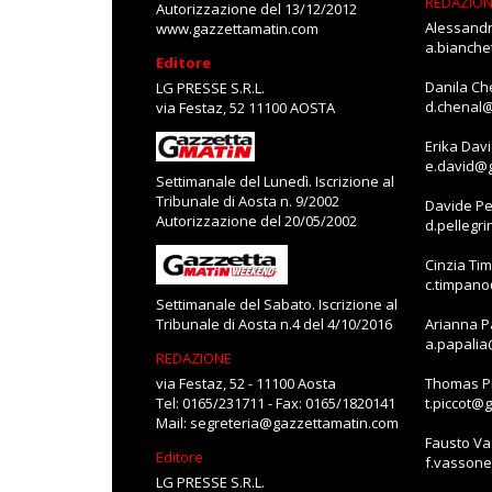
REDAZIO
Autorizzazione del 13/12/2012
Alessandr
www.gazzettamatin.com
a.bianch
Editore
Danila Ch
LG PRESSE S.R.L.
d.chenal
via Festaz, 52 11100 AOSTA
Erika Dav
e.david@
Settimanale del Lunedì. Iscrizione al
Tribunale di Aosta n. 9/2002
Davide Pe
Autorizzazione del 20/05/2002
d.pellegr
Cinzia Ti
c.timpan
Settimanale del Sabato. Iscrizione al
Tribunale di Aosta n.4 del 4/10/2016
Arianna P
a.papali
REDAZIONE
via Festaz, 52 - 11100 Aosta
Thomas Pi
Tel: 0165/231711 - Fax: 0165/1820141
t.piccot@
Mail:
segreteria@gazzettamatin.com
Fausto V
Editore
f.vasson
LG PRESSE S.R.L.