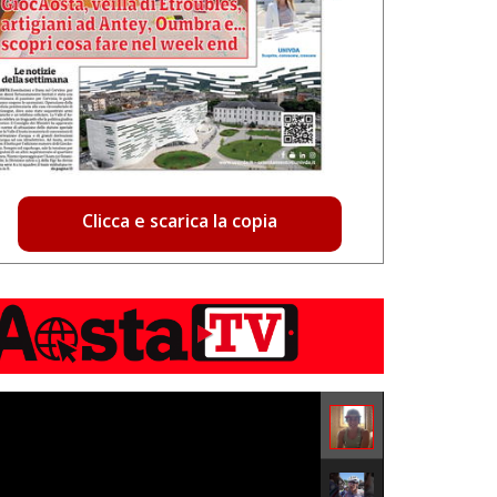
Clicca e scarica la copia