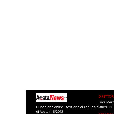
DIRETTOR
Luca Merc
l.mercant
Quotidiano online Iscrizione al Tribunale
di Aosta n. 8/2012