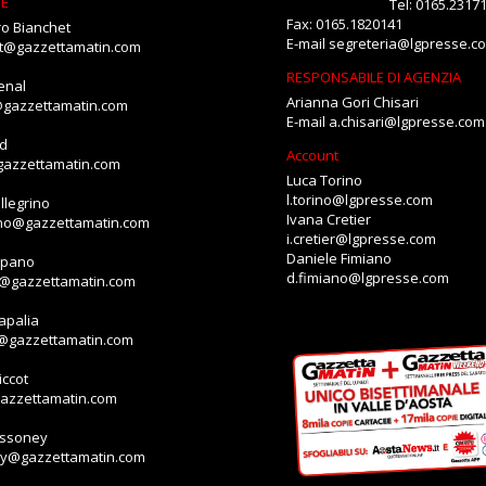
NE
Tel: 0165.2317
Fax: 0165.1820141
o Bianchet
E-mail
segreteria@lgpresse.c
et@gazzettamatin.com
RESPONSABILE DI AGENZIA
enal
Arianna Gori Chisari
@gazzettamatin.com
E-mail
a.chisari@lgpresse.com
id
Account
gazzettamatin.com
Luca Torino
l.torino@lgpresse.com
llegrino
Ivana Cretier
ino@gazzettamatin.com
i.cretier@lgpresse.com
Daniele Fimiano
mpano
d.fimiano@lgpresse.com
o@gazzettamatin.com
apalia
a@gazzettamatin.com
ccot
gazzettamatin.com
assoney
ey@gazzettamatin.com