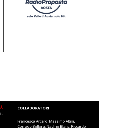
TÀ
COLLABORATORI
L.
Francesca Arcaro, Massimo Altini,
Corrado Bellora, Nadine Blanc, Riccardo