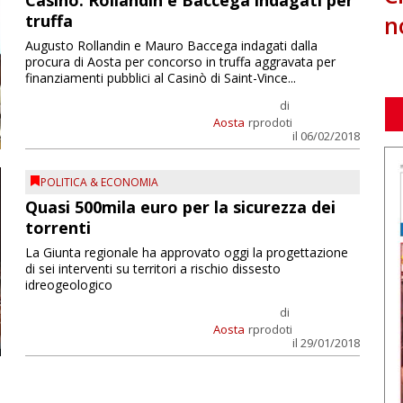
Casinò: Rollandin e Baccega indagati per
n
truffa
Augusto Rollandin e Mauro Baccega indagati dalla
procura di Aosta per concorso in truffa aggravata per
finanziamenti pubblici al Casinò di Saint-Vince...
di
Aosta
rprodoti
il 06/02/2018
POLITICA & ECONOMIA
Quasi 500mila euro per la sicurezza dei
torrenti
La Giunta regionale ha approvato oggi la progettazione
di sei interventi su territori a rischio dissesto
idreogeologico
di
Aosta
rprodoti
il 29/01/2018