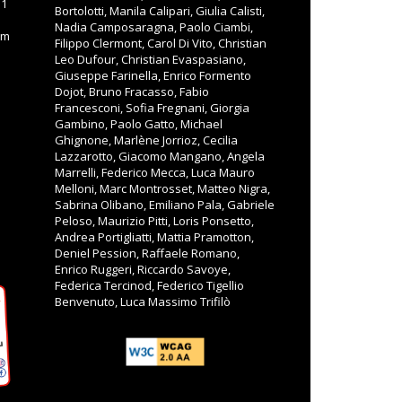
11
Bortolotti, Manila Calipari, Giulia Calisti,
Nadia Camposaragna, Paolo Ciambi,
om
Filippo Clermont, Carol Di Vito, Christian
Leo Dufour, Christian Evaspasiano,
Giuseppe Farinella, Enrico Formento
Dojot, Bruno Fracasso, Fabio
Francesconi, Sofia Fregnani, Giorgia
Gambino, Paolo Gatto, Michael
Ghignone, Marlène Jorrioz, Cecilia
Lazzarotto, Giacomo Mangano, Angela
Marrelli, Federico Mecca, Luca Mauro
Melloni, Marc Montrosset, Matteo Nigra,
Sabrina Olibano, Emiliano Pala, Gabriele
Peloso, Maurizio Pitti, Loris Ponsetto,
Andrea Portigliatti, Mattia Pramotton,
Deniel Pession, Raffaele Romano,
Enrico Ruggeri, Riccardo Savoye,
Federica Tercinod, Federico Tigellio
Benvenuto, Luca Massimo Trifilò