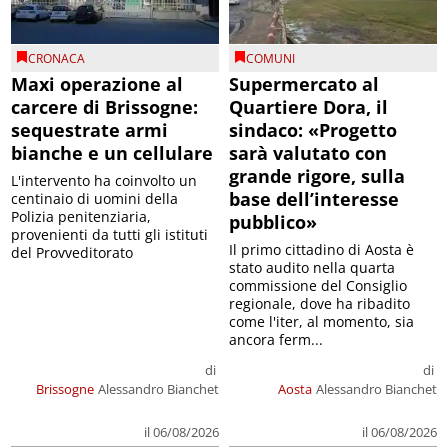
CRONACA
COMUNI
Maxi operazione al
Supermercato al
carcere di Brissogne:
Quartiere Dora, il
sequestrate armi
sindaco: «Progetto
bianche e un cellulare
sarà valutato con
grande rigore, sulla
L'intervento ha coinvolto un
base dell’interesse
centinaio di uomini della
Polizia penitenziaria,
pubblico»
provenienti da tutti gli istituti
Il primo cittadino di Aosta è
del Provveditorato
stato audito nella quarta
commissione del Consiglio
regionale, dove ha ribadito
come l'iter, al momento, sia
ancora ferm...
di
di
Brissogne
Alessandro Bianchet
Aosta
Alessandro Bianchet
il 06/08/2026
il 06/08/2026