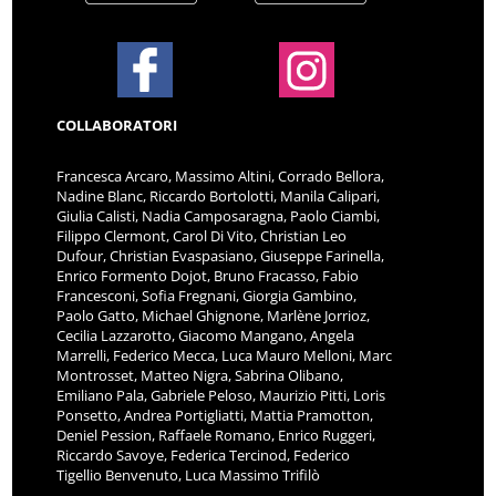
COLLABORATORI
Francesca Arcaro, Massimo Altini, Corrado Bellora,
Nadine Blanc, Riccardo Bortolotti, Manila Calipari,
Giulia Calisti, Nadia Camposaragna, Paolo Ciambi,
Filippo Clermont, Carol Di Vito, Christian Leo
Dufour, Christian Evaspasiano, Giuseppe Farinella,
Enrico Formento Dojot, Bruno Fracasso, Fabio
Francesconi, Sofia Fregnani, Giorgia Gambino,
Paolo Gatto, Michael Ghignone, Marlène Jorrioz,
Cecilia Lazzarotto, Giacomo Mangano, Angela
Marrelli, Federico Mecca, Luca Mauro Melloni, Marc
Montrosset, Matteo Nigra, Sabrina Olibano,
Emiliano Pala, Gabriele Peloso, Maurizio Pitti, Loris
Ponsetto, Andrea Portigliatti, Mattia Pramotton,
Deniel Pession, Raffaele Romano, Enrico Ruggeri,
Riccardo Savoye, Federica Tercinod, Federico
Tigellio Benvenuto, Luca Massimo Trifilò