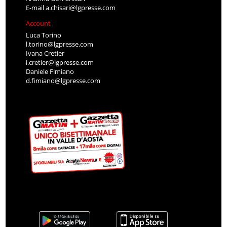
E-mail
a.chisari@lgpresse.com
Account
Luca Torino
l.torino@lgpresse.com
Ivana Cretier
i.cretier@lgpresse.com
Daniele Fimiano
d.fimiano@lgpresse.com