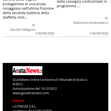
dalla rassegna continentale in
protagonista di una prova
programma ...
coraggiosa nell'ultima frazione
della seconda batteria della
staffetta mist...
di
Redazione Aostanews.it
di
Davide Pellegrino
il 06/08/2026
il 06/08/2026
Quotidiano online Iscrizione al Tribunale di Aosta n.
8/2012
Autorizzazione del 13/12/2012
www.gazzettamatin.com
Editore
LG PRESSE S.R.L.
via Festaz, 52 11100 AOSTA