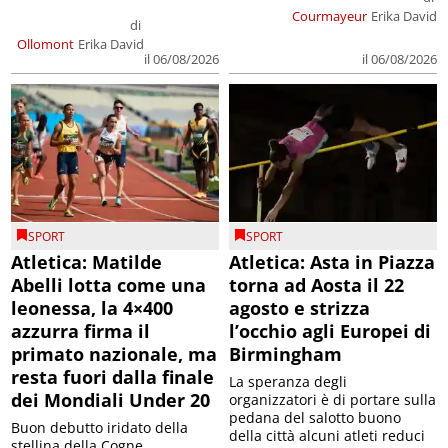
Courmayeur
Erika David
di
Ollomont
Erika David
il 06/08/2026
il 06/08/2026
SPORT
SPORT
Atletica: Matilde
Atletica: Asta in Piazza
Abelli lotta come una
torna ad Aosta il 22
leonessa, la 4×400
agosto e strizza
azzurra firma il
l’occhio agli Europei di
primato nazionale, ma
Birmingham
resta fuori dalla finale
La speranza degli
dei Mondiali Under 20
organizzatori è di portare sulla
pedana del salotto buono
Buon debutto iridato della
della città alcuni atleti reduci
stellina della Cogne,