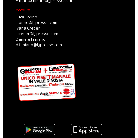
E-mail
a.chisari@lgpresse.com
Account
Luca Torino
l.torino@lgpresse.com
Ivana Cretier
i.cretier@lgpresse.com
Daniele Fimiano
d.fimiano@lgpresse.com