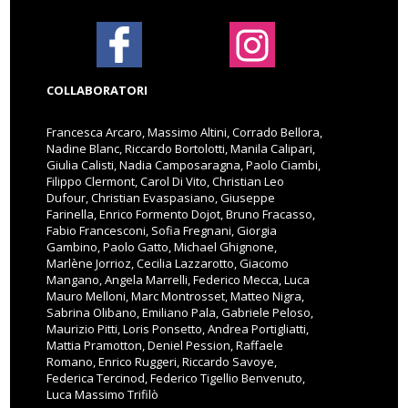
COLLABORATORI
Francesca Arcaro, Massimo Altini, Corrado Bellora,
Nadine Blanc, Riccardo Bortolotti, Manila Calipari,
Giulia Calisti, Nadia Camposaragna, Paolo Ciambi,
Filippo Clermont, Carol Di Vito, Christian Leo
Dufour, Christian Evaspasiano, Giuseppe
Farinella, Enrico Formento Dojot, Bruno Fracasso,
Fabio Francesconi, Sofia Fregnani, Giorgia
Gambino, Paolo Gatto, Michael Ghignone,
Marlène Jorrioz, Cecilia Lazzarotto, Giacomo
Mangano, Angela Marrelli, Federico Mecca, Luca
Mauro Melloni, Marc Montrosset, Matteo Nigra,
Sabrina Olibano, Emiliano Pala, Gabriele Peloso,
Maurizio Pitti, Loris Ponsetto, Andrea Portigliatti,
Mattia Pramotton, Deniel Pession, Raffaele
Romano, Enrico Ruggeri, Riccardo Savoye,
Federica Tercinod, Federico Tigellio Benvenuto,
Luca Massimo Trifilò