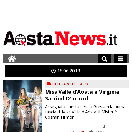
16
06
2019
CULTURA & SPETTACOLI
Miss Valle d’Aosta è Virginia
Sarriod D’Introd
Assegnata questa sera a Gressan la prima
fascia di Miss Valle d'Aosta: il Mister è
Cosmin Filimon
di
Gressan
Erika David