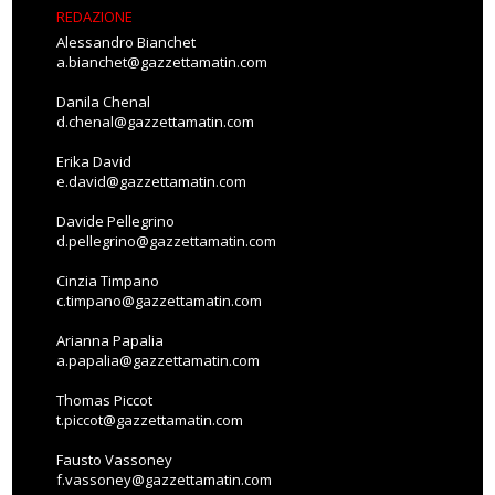
REDAZIONE
Alessandro Bianchet
a.bianchet@gazzettamatin.com
Danila Chenal
d.chenal@gazzettamatin.com
Erika David
e.david@gazzettamatin.com
Davide Pellegrino
d.pellegrino@gazzettamatin.com
Cinzia Timpano
c.timpano@gazzettamatin.com
Arianna Papalia
a.papalia@gazzettamatin.com
Thomas Piccot
t.piccot@gazzettamatin.com
Fausto Vassoney
f.vassoney@gazzettamatin.com