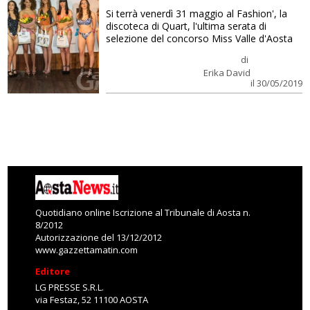
Si terrà venerdì 31 maggio al Fashion', la
discoteca di Quart, l'ultima serata di
selezione del concorso Miss Valle d'Aosta
di
Erika David
il 30/05/2019
Quotidiano online Iscrizione al Tribunale di Aosta n.
8/2012
Autorizzazione del 13/12/2012
www.gazzettamatin.com
Editore
LG PRESSE S.R.L.
via Festaz, 52 11100 AOSTA