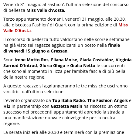
Venerdì 31 maggio al Fashion’, l’ultima selezione del concorso
di bellezza
Miss Valle d’Aosta.
Terzo appuntamento domani, venerdì 31 maggio, alle 20.30,
alla discoteca Fashion’ di Quart con la prima edizione di
Miss
Valle D’Aosta
.
Il concorso di bellezza tutto valdostano nelle scorse settimane
ha già visto sei ragazze aggiudicarsi un posto nella
finale
di
venerdì 15 giugno a Gressan.
Sono
Irene Motto Ros
,
Eliana Moise
,
Giada Costabloz
,
Virginia
Sarriod D’Introd
,
Gloria Ghigo
e
Giulia Netto
le concorrenti
che sono al momento in lizza per l’ambita fascia di più bella
della nostra regione.
A queste ragazze si aggiungeranno le tre miss che usciranno
vincitrici dall’ultima selezione.
L’evento organizzato da
Top Italia Radio
,
The Fashion Angels
e
Hi2
in partnership con
Gazzetta Matin
ha riscosso un ottimo
successo nei precedenti appuntamenti aprendo la strada a
una manifestazione nuova e coinvolgente per la nostra
regione.
La serata inizierà alle 20.30 e terminerà con la premiazione