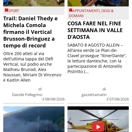
SPORT
APPUNTAMENTI
,
OGGI &
DOMANI
Trail: Daniel Thedy e
COSA FARE NEL FINE
Michela Comola
SETTIMANA IN VALLE
firmano il Vertical
D’AOSTA
Brusson-Bringuez a
tempo di record
SABATO 8 AGOSTO ALLEIN –
All’area verde Le Plan-de-
Oltre 200 atleti al via
Clavel prosegue “ItinerDante”,
dell'ultima tappa del Défì
le letture dantesche, con la
Vertical, sul podio anche
partecipazione di Antonello
Mathieu Brunod, Alex
Pistritto (...
Noussan, Miriam Di Vincenzo
e Kaitlin Allen
di
di
Davide Pellegrino
gazzettamatin
il 08/08/2026
il 07/08/2026