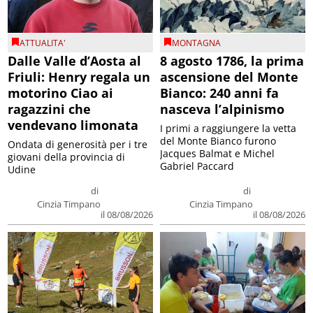
ATTUALITA'
MONTAGNA
Dalle Valle d’Aosta al
8 agosto 1786, la prima
Friuli: Henry regala un
ascensione del Monte
motorino Ciao ai
Bianco: 240 anni fa
ragazzini che
nasceva l’alpinismo
vendevano limonata
I primi a raggiungere la vetta
del Monte Bianco furono
Ondata di generosità per i tre
Jacques Balmat e Michel
giovani della provincia di
Gabriel Paccard
Udine
di
di
Cinzia Timpano
Cinzia Timpano
il 08/08/2026
il 08/08/2026