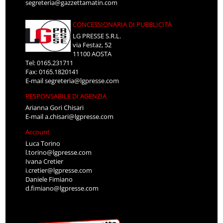
segreteria@gazzettamatin.com
CONCESSIONARIA DI PUBBLICITÀ
LG PRESSE S.R.L.
via Festaz, 52
11100 AOSTA
Tel: 0165.231711
Fax: 0165.1820141
E-mail
segreteria@lgpresse.com
RESPONSABILE DI AGENZIA
Arianna Gori Chisari
E-mail
a.chisari@lgpresse.com
Account
Luca Torino
l.torino@lgpresse.com
Ivana Cretier
i.cretier@lgpresse.com
Daniele Fimiano
d.fimiano@lgpresse.com