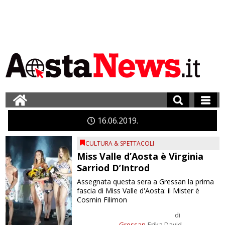
16
06
2019
CULTURA & SPETTACOLI
Miss Valle d’Aosta è Virginia
Sarriod D’Introd
Assegnata questa sera a Gressan la prima
fascia di Miss Valle d'Aosta: il Mister è
Cosmin Filimon
di
Gressan
Erika David