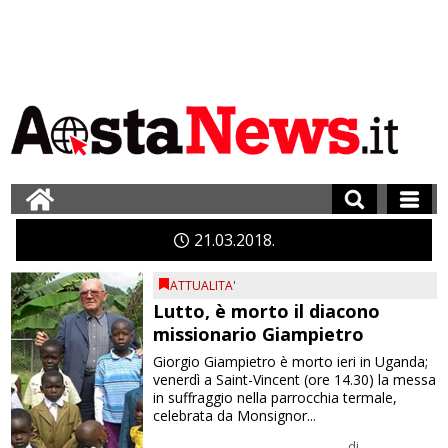
21
03
2018
ATTUALITA'
Lutto, è morto il diacono
missionario Giampietro
Giorgio Giampietro è morto ieri in Uganda;
venerdì a Saint-Vincent (ore 14.30) la messa
in suffraggio nella parrocchia termale,
celebrata da Monsignor...
di