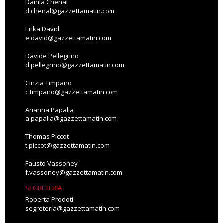
Danila Chenal
d.chenal@gazzettamatin.com
Erika David
e.david@gazzettamatin.com
Davide Pellegrino
d.pellegrino@gazzettamatin.com
Cinzia Timpano
c.timpano@gazzettamatin.com
Arianna Papalia
a.papalia@gazzettamatin.com
Thomas Piccot
t.piccot@gazzettamatin.com
Fausto Vassoney
f.vassoney@gazzettamatin.com
SEGRETERIA
Roberta Prodoti
segreteria@gazzettamatin.com