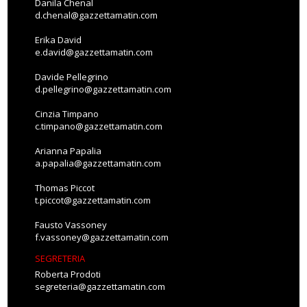
Danila Chenal
d.chenal@gazzettamatin.com
Erika David
e.david@gazzettamatin.com
Davide Pellegrino
d.pellegrino@gazzettamatin.com
Cinzia Timpano
c.timpano@gazzettamatin.com
Arianna Papalia
a.papalia@gazzettamatin.com
Thomas Piccot
t.piccot@gazzettamatin.com
Fausto Vassoney
f.vassoney@gazzettamatin.com
SEGRETERIA
Roberta Prodoti
segreteria@gazzettamatin.com