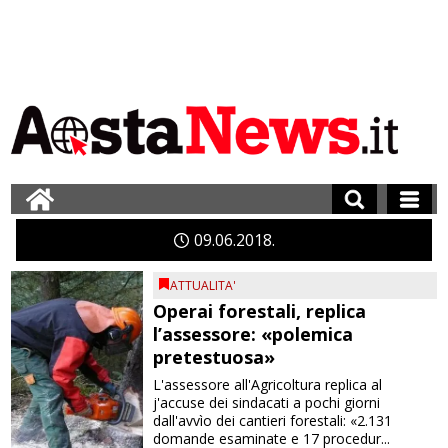
09
06
2018
ATTUALITA'
Operai forestali, replica
l’assessore: «polemica
pretestuosa»
L'assessore all'Agricoltura replica al
j'accuse dei sindacati a pochi giorni
dall'avvìo dei cantieri forestali: «2.131
domande esaminate e 17 procedur...