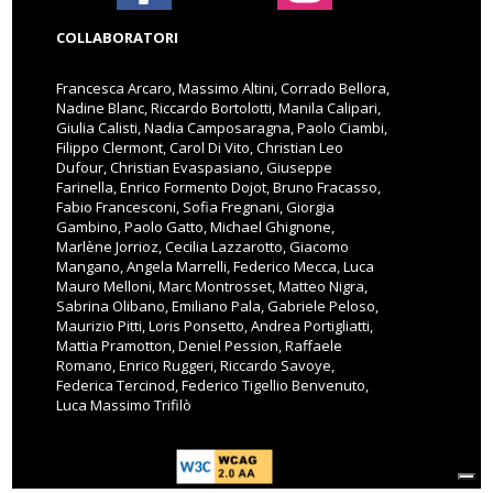
COLLABORATORI
Francesca Arcaro, Massimo Altini, Corrado Bellora,
Nadine Blanc, Riccardo Bortolotti, Manila Calipari,
Giulia Calisti, Nadia Camposaragna, Paolo Ciambi,
Filippo Clermont, Carol Di Vito, Christian Leo
Dufour, Christian Evaspasiano, Giuseppe
Farinella, Enrico Formento Dojot, Bruno Fracasso,
Fabio Francesconi, Sofia Fregnani, Giorgia
Gambino, Paolo Gatto, Michael Ghignone,
Marlène Jorrioz, Cecilia Lazzarotto, Giacomo
Mangano, Angela Marrelli, Federico Mecca, Luca
Mauro Melloni, Marc Montrosset, Matteo Nigra,
Sabrina Olibano, Emiliano Pala, Gabriele Peloso,
Maurizio Pitti, Loris Ponsetto, Andrea Portigliatti,
Mattia Pramotton, Deniel Pession, Raffaele
Romano, Enrico Ruggeri, Riccardo Savoye,
Federica Tercinod, Federico Tigellio Benvenuto,
Luca Massimo Trifilò