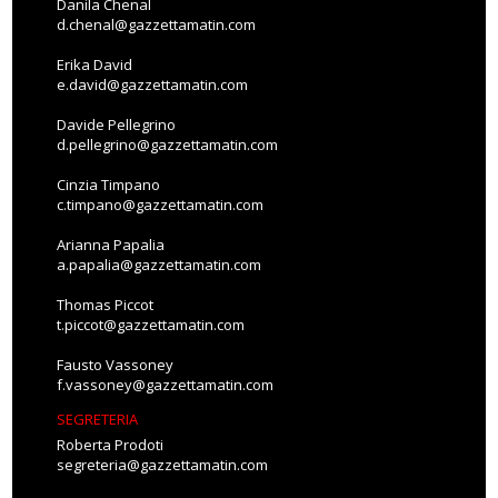
Danila Chenal
d.chenal@gazzettamatin.com
Erika David
e.david@gazzettamatin.com
Davide Pellegrino
d.pellegrino@gazzettamatin.com
Cinzia Timpano
c.timpano@gazzettamatin.com
Arianna Papalia
a.papalia@gazzettamatin.com
Thomas Piccot
t.piccot@gazzettamatin.com
Fausto Vassoney
f.vassoney@gazzettamatin.com
SEGRETERIA
Roberta Prodoti
segreteria@gazzettamatin.com