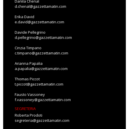
Danila Chenal
d.chenal@gazzettamatin.com
Erika David
e.david@gazzettamatin.com
Davide Pellegrino
d.pellegrino@gazzettamatin.com
Cinzia Timpano
c.timpano@gazzettamatin.com
Arianna Papalia
a.papalia@gazzettamatin.com
Thomas Piccot
t.piccot@gazzettamatin.com
Fausto Vassoney
f.vassoney@gazzettamatin.com
SEGRETERIA
Roberta Prodoti
segreteria@gazzettamatin.com