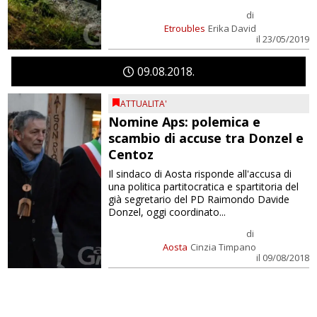
di
Etroubles
Erika David
il 23/05/2019
09
08
2018
ATTUALITA'
Nomine Aps: polemica e
scambio di accuse tra Donzel e
Centoz
Il sindaco di Aosta risponde all'accusa di
una politica partitocratica e spartitoria del
già segretario del PD Raimondo Davide
Donzel, oggi coordinato...
di
Aosta
Cinzia Timpano
il 09/08/2018