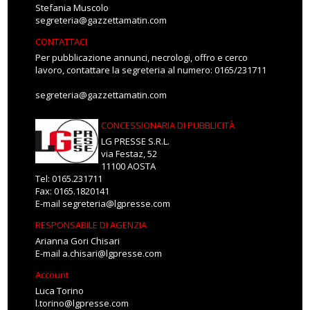
Stefania Muscolo
segreteria@gazzettamatin.com
CONTATTACI
Per pubblicazione annunci, necrologi, offro e cerco
lavoro, contattare la segreteria al numero: 0165/231711
segreteria@gazzettamatin.com
CONCESSIONARIA DI PUBBLICITÀ
LG PRESSE S.R.L.
via Festaz, 52
11100 AOSTA
Tel: 0165.231711
Fax: 0165.1820141
E-mail
segreteria@lgpresse.com
RESPONSABILE DI AGENZIA
Arianna Gori Chisari
E-mail
a.chisari@lgpresse.com
Account
Luca Torino
l.torino@lgpresse.com