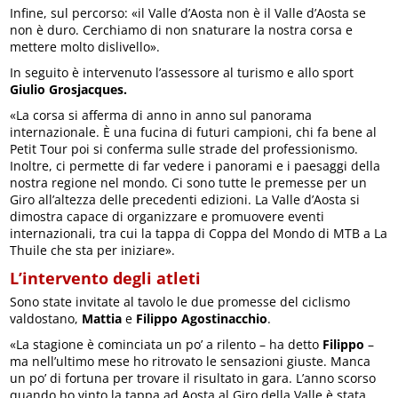
Infine, sul percorso: «il Valle d’Aosta non è il Valle d’Aosta se
non è duro. Cerchiamo di non snaturare la nostra corsa e
mettere molto dislivello».
In seguito è intervenuto l’assessore al turismo e allo sport
Giulio Grosjacques.
«La corsa si afferma di anno in anno sul panorama
internazionale. È una fucina di futuri campioni, chi fa bene al
Petit Tour poi si conferma sulle strade del professionismo.
Inoltre, ci permette di far vedere i panorami e i paesaggi della
nostra regione nel mondo. Ci sono tutte le premesse per un
Giro all’altezza delle precedenti edizioni. La Valle d’Aosta si
dimostra capace di organizzare e promuovere eventi
internazionali, tra cui la tappa di Coppa del Mondo di MTB a La
Thuile che sta per iniziare».
L’intervento degli atleti
Sono state invitate al tavolo le due promesse del ciclismo
valdostano,
Mattia
e
Filippo Agostinacchio
.
«La stagione è cominciata un po’ a rilento – ha detto
Filippo
–
ma nell’ultimo mese ho ritrovato le sensazioni giuste. Manca
un po’ di fortuna per trovare il risultato in gara. L’anno scorso
quando ho vinto la tappa ad Aosta al Giro della Valle è stata