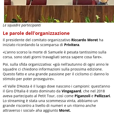
Le squadre partecipanti
Le parole dell’organizzazione
Il presidente del comitato organizzativo
Riccardo Moret
ha
iniziato ricordando la scomparsa di
Privitera
.
«L’anno scorso la morte di Samuele è pesata tantissimo sulla
corsa, sono stati giorni travagliati senza sapere cosa fare».
Poi, sulla sfida organizzativa: «già nell’autunno di ogni anno le
squadre ci chiedono informazioni sulla prossima edizione.
Questo fatto e una grande passione per il ciclismo ci danno lo
stimolo per poter proseguire».
«Il Valle D’Aosta è il luogo dove nascono i campioni: quest’anno
il Giro D’Italia è stato dominato da
Vingegaard
, che nel 2018
aveva partecipato al Petit Tour, così come
Piganzoli
e
Pellizzari
.
Lo streaming è stata una scommessa vinta, abbiamo un
grande riscontro a livello di numeri e un ritorno anche
attraverso i social» aha aggiunto
Moret.