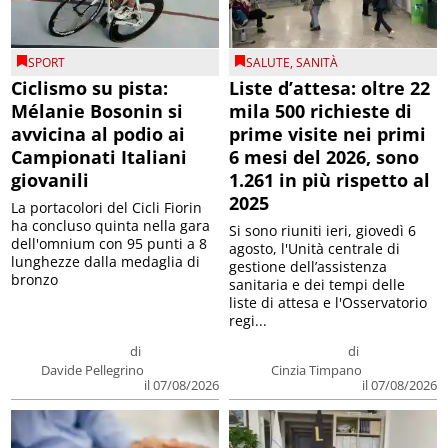
SPORT
SALUTE
,
SANITÀ
Ciclismo su pista:
Liste d’attesa: oltre 22
Mélanie Bosonin si
mila 500 richieste di
avvicina al podio ai
prime visite nei primi
Campionati Italiani
6 mesi del 2026, sono
giovanili
1.261 in più rispetto al
2025
La portacolori del Cicli Fiorin
ha concluso quinta nella gara
Si sono riuniti ieri, giovedì 6
dell'omnium con 95 punti a 8
agosto, l'Unità centrale di
lunghezze dalla medaglia di
gestione dell’assistenza
bronzo
sanitaria e dei tempi delle
liste di attesa e l'Osservatorio
regi...
di
di
Davide Pellegrino
Cinzia Timpano
il 07/08/2026
il 07/08/2026