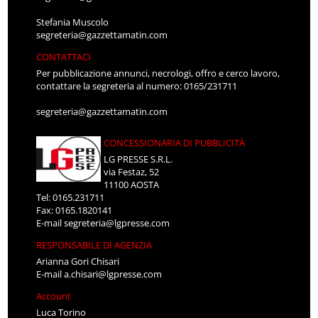
Stefania Muscolo
segreteria@gazzettamatin.com
CONTATTACI
Per pubblicazione annunci, necrologi, offro e cerco lavoro,
contattare la segreteria al numero: 0165/231711
segreteria@gazzettamatin.com
CONCESSIONARIA DI PUBBLICITÀ
LG PRESSE S.R.L.
via Festaz, 52
11100 AOSTA
Tel: 0165.231711
Fax: 0165.1820141
E-mail
segreteria@lgpresse.com
RESPONSABILE DI AGENZIA
Arianna Gori Chisari
E-mail
a.chisari@lgpresse.com
Account
Luca Torino