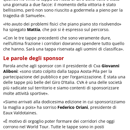
una giornata a due facce: il momento della vittoria è stato
bellissimo, però non sono riuscito a godermela a pieno per la
tragedia di Samuele».
«Ho avuto dei problemi fisici che piano piano sto risolvendo»
ha spiegato
Mattia
, che poi si è espresso sul percorso.
«Con le tre tappe precedenti che sono veramente dure,
nell’ultima frazione i corridori dovranno spendere tutto quello
che hanno. Sarà una tappa riservata agli uomini di classifica».
Le parole degli sponsor
Parola anche agli sponsor con il presidente di Cva
Giovanni
Aliboni
: «sono stato colpito dalla tappa Aosta-Pila per la
partecipazione del pubblico e per l’organizzazione. È stata una
delle tappe più belle del Giro D’Italia. CVA è una delle società
più radicate sul territorio e siamo contenti di sponsorizzare
molte attività sportive».
«Siamo arrivati alla dodicesima edizione in cui sponsorizziamo
la maglia a pois» ha sorriso
Federico Oriani
, presidente di
Eaux Valdotaines.
«È motivo di orgoglio poter formare dei corridori che oggi
corrono nel World Tour. Tutte le tappe sono in posti