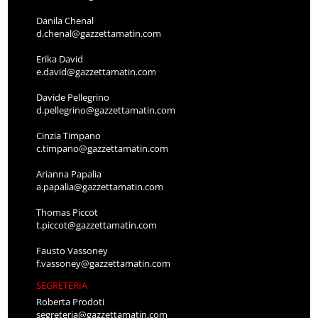
Danila Chenal
d.chenal@gazzettamatin.com
Erika David
e.david@gazzettamatin.com
Davide Pellegrino
d.pellegrino@gazzettamatin.com
Cinzia Timpano
c.timpano@gazzettamatin.com
Arianna Papalia
a.papalia@gazzettamatin.com
Thomas Piccot
t.piccot@gazzettamatin.com
Fausto Vassoney
f.vassoney@gazzettamatin.com
SEGRETERIA
Roberta Prodoti
segreteria@gazzettamatin.com