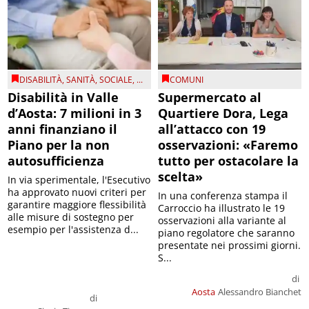
DISABILITÀ
,
SANITÀ
,
SOCIALE
, ...
COMUNI
Disabilità in Valle
Supermercato al
d’Aosta: 7 milioni in 3
Quartiere Dora, Lega
anni finanziano il
all’attacco con 19
Piano per la non
osservazioni: «Faremo
autosufficienza
tutto per ostacolare la
scelta»
In via sperimentale, l'Esecutivo
ha approvato nuovi criteri per
In una conferenza stampa il
garantire maggiore flessibilità
Carroccio ha illustrato le 19
alle misure di sostegno per
osservazioni alla variante al
esempio per l'assistenza d...
piano regolatore che saranno
presentate nei prossimi giorni.
S...
di
Aosta
Alessandro Bianchet
di