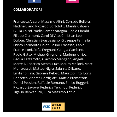
COLLABORATORI
Francesca Arcaro, Massimo Altini, Corrado Bellora,
Nadine Blanc, Riccardo Bortolotti, Manila Calipari,
Giulia Calisti, Nadia Camposaragna, Paolo Ciambi,
Filippo Clermont, Carol Di Vito, Christian Leo
Dufour, Christian Evaspasiano, Giuseppe Farinella,
Enrico Formento Dojot, Bruno Fracasso, Fabio
Francesconi, Sofia Fregnani, Giorgia Gambino,
Paolo Gatto, Michael Ghignone, Marlène Jorrioz,
Cecilia Lazzarotto, Giacomo Mangano, Angela
Marrelli, Federico Mecca, Luca Mauro Melloni, Marc
Montrosset, Matteo Nigra, Sabrina Olibano,
Emiliano Pala, Gabriele Peloso, Maurizio Pitti, Loris
Ponsetto, Andrea Portigliatti, Mattia Pramotton,
Deniel Pession, Raffaele Romano, Enrico Ruggeri,
Riccardo Savoye, Federica Tercinod, Federico
Tigellio Benvenuto, Luca Massimo Trifilò