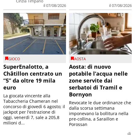
Cinzia Timpano
il 07/08/2026
il 07/08/2026
GIOCO
AOSTA
SuperEnalotto, a
Aosta: di nuovo
Châtillon centrato un
potabile l’acqua nelle
“5” da oltre 19 mila
zone servite dai
euro
serbatoi di Tramil e
Bornyon
La giocata vincente alla
Tabaccheria Chameran nel
Revocate le due ordinanze che
concorso di giovedì 6 agosto; il
dalla scorsa settimana
jackpot per l'estrazione di
imponevano la bollitura nella
oggi, venerdì 7, sale a 205,8
pre-collina, a Saraillon e
milioni d...
Porossan
di