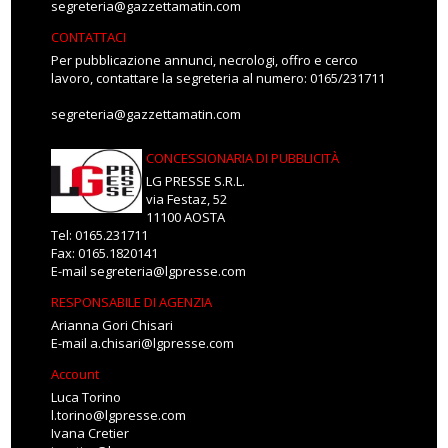
segreteria@gazzettamatin.com
CONTATTACI
Per pubblicazione annunci, necrologi, offro e cerco
lavoro, contattare la segreteria al numero: 0165/231711
segreteria@gazzettamatin.com
CONCESSIONARIA DI PUBBLICITÀ
LG PRESSE S.R.L.
via Festaz, 52
11100 AOSTA
Tel: 0165.231711
Fax: 0165.1820141
E-mail
segreteria@lgpresse.com
RESPONSABILE DI AGENZIA
Arianna Gori Chisari
E-mail
a.chisari@lgpresse.com
Account
Luca Torino
l.torino@lgpresse.com
Ivana Cretier