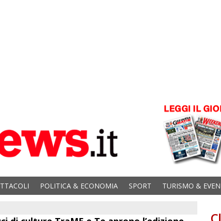
ETTACOLI
POLITICA & ECONOMIA
SPORT
TURISMO & EVEN
C