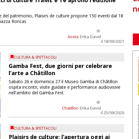
ecci di culture TraME e Te aprono l’edizione
n
 del patrimonio, Plaisirs de culture propone 150 eventi dal 18
 piazza Roncas
di
Aosta
Erika David
il 18/09/2021
CULTURA & SPETTACOLI
Gamba Fest, due giorni per celebrare
l’arte a Châtillon
Sabato 26 e domenica 27 il Museo Gamba di Châtillon
ospita incontri, visite guidate e performance audiovisive
nell'ambito del Gamba Fest
di
Chatillon
Erika David
il 25/09/2020
CULTURA & SPETTACOLI
Plaisirs de culture: l’apertura oggi ai