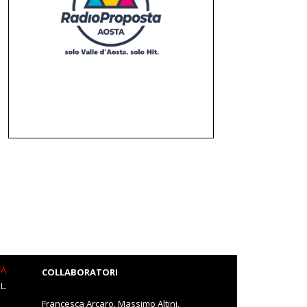
TÀ
COLLABORATORI
L.
Francesca Arcaro, Massimo Altini,