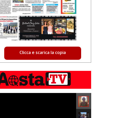
Clicca e scarica la copia