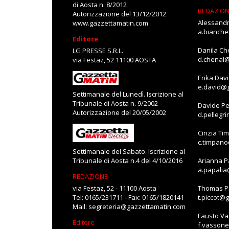
di Aosta n. 8/2012
REDAZIO
Autorizzazione del 13/12/2012
Alessandr
www.gazzettamatin.com
a.bianch
Editore
Danila Ch
LG PRESSE S.R.L.
d.chenal
via Festaz, 52 11100 AOSTA
Erika Dav
e.david@
Settimanale del Lunedì. Iscrizione al
Tribunale di Aosta n. 9/2002
Davide Pe
Autorizzazione del 20/05/2002
d.pellegr
Cinzia Ti
c.timpan
Settimanale del Sabato. Iscrizione al
Tribunale di Aosta n.4 del 4/10/2016
Arianna P
a.papali
REDAZIONE
via Festaz, 52 - 11100 Aosta
Thomas Pi
Tel: 0165/231711 - Fax: 0165/1820141
t.piccot@
Mail:
segreteria@gazzettamatin.com
Fausto V
Editore
f.vasson