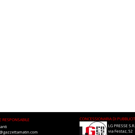
CONCESSIONARIA DI PUBBLICI
E RESPONSABILE
LG PRESSE S.R.
anti
via Festaz, 52
i@gazzettamatin.com