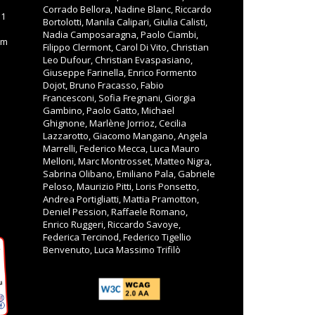
Corrado Bellora, Nadine Blanc, Riccardo
11
Bortolotti, Manila Calipari, Giulia Calisti,
Nadia Camposaragna, Paolo Ciambi,
om
Filippo Clermont, Carol Di Vito, Christian
Leo Dufour, Christian Evaspasiano,
Giuseppe Farinella, Enrico Formento
Dojot, Bruno Fracasso, Fabio
Francesconi, Sofia Fregnani, Giorgia
Gambino, Paolo Gatto, Michael
Ghignone, Marlène Jorrioz, Cecilia
Lazzarotto, Giacomo Mangano, Angela
Marrelli, Federico Mecca, Luca Mauro
Melloni, Marc Montrosset, Matteo Nigra,
Sabrina Olibano, Emiliano Pala, Gabriele
Peloso, Maurizio Pitti, Loris Ponsetto,
Andrea Portigliatti, Mattia Pramotton,
Deniel Pession, Raffaele Romano,
Enrico Ruggeri, Riccardo Savoye,
Federica Tercinod, Federico Tigellio
Benvenuto, Luca Massimo Trifilò