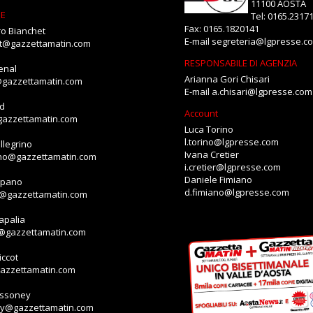
11100 AOSTA
NE
Tel: 0165.2317
Fax: 0165.1820141
o Bianchet
E-mail
segreteria@lgpresse.c
et@gazzettamatin.com
RESPONSABILE DI AGENZIA
enal
Arianna Gori Chisari
@gazzettamatin.com
E-mail
a.chisari@lgpresse.com
id
Account
gazzettamatin.com
Luca Torino
l.torino@lgpresse.com
llegrino
Ivana Cretier
ino@gazzettamatin.com
i.cretier@lgpresse.com
Daniele Fimiano
mpano
d.fimiano@lgpresse.com
o@gazzettamatin.com
apalia
a@gazzettamatin.com
ccot
gazzettamatin.com
assoney
ey@gazzettamatin.com