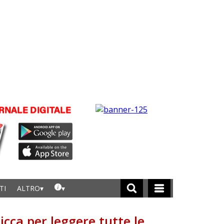
TI
ALTRO
licca per leggere tutte le