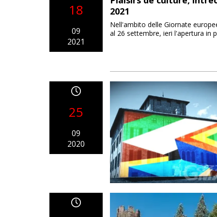
Plaisirs de culture, intr
18
2021
Nell'ambito delle Giornate europee
09
al 26 settembre, ieri l'apertura in
2021
25
09
2020