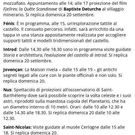
mozzafiato. Appuntamento alle 14; alle 17 proiezione del film
Fjellrev, la Quête Scandinave
di
Baptiste Deturche
al villaggio
minerario. Si replica domenica 20 settembre.
Fénis
: È in programma, alle 15, un’esplorazione tattile al
castello. Il consueto percorso, infatti, sarà arricchito da una
tappa in una stanza appositamente realizzata per accogliere
supporti tattili e modelli tridimensionali del castello.
Introd
: Dalle 14.30 alle 18.30 sono in programma visite guidate
Storia e architettura, l’evoluzione del castello di Introd
. Si replica
domenica 20 settembre.
Jovençan
: La Maison rivela – dalle 15 alle 19 – gli antichi
segreti legati alle cure con le piante officinali e non solo. Si
replica domenica 20.
Nus
: Spettacolo di proiezioni all’ossservatorio di Saint-
Barthélemy dove sarà possibile scoprire la volta celeste e i suoi
astri, riprodotti sulla maestosa cupola del Planetario, che ha
un diametro interno di 10 metri. Orari: dalle 10 alle 12.30 e
dalle 14.30 alle 18.30. Si replica domenica 20 dalle 10 alle
12.30.
Saint-Nicolas:
Visite guidate al musée Cerlogne dalle 15 alle
18. Si replica domenica 20.