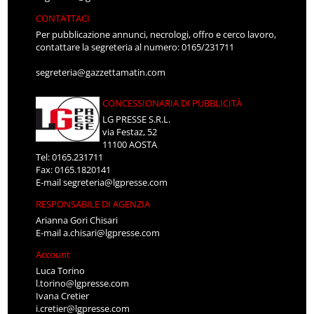
CONTATTACI
Per pubblicazione annunci, necrologi, offro e cerco lavoro,
contattare la segreteria al numero: 0165/231711
segreteria@gazzettamatin.com
CONCESSIONARIA DI PUBBLICITÀ
LG PRESSE S.R.L.
via Festaz, 52
11100 AOSTA
Tel: 0165.231711
Fax: 0165.1820141
E-mail
segreteria@lgpresse.com
RESPONSABILE DI AGENZIA
Arianna Gori Chisari
E-mail
a.chisari@lgpresse.com
Account
Luca Torino
l.torino@lgpresse.com
Ivana Cretier
i.cretier@lgpresse.com