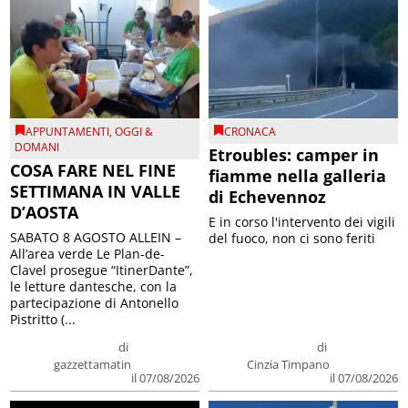
APPUNTAMENTI
,
OGGI &
CRONACA
DOMANI
Etroubles: camper in
COSA FARE NEL FINE
fiamme nella galleria
SETTIMANA IN VALLE
di Echevennoz
D’AOSTA
E in corso l'intervento dei vigili
SABATO 8 AGOSTO ALLEIN –
del fuoco, non ci sono feriti
All’area verde Le Plan-de-
Clavel prosegue “ItinerDante”,
le letture dantesche, con la
partecipazione di Antonello
Pistritto (...
di
di
gazzettamatin
Cinzia Timpano
il 07/08/2026
il 07/08/2026