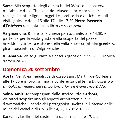
Sarre:
Alla scoperta degli affreschi del XV secolo, conservati
nell’abside della Chiesa, e del Museo di arte sacra che
raccoglie statue lignee, oggetti di oreficeria e antichi tessuti.
Visite guidate dalle 15 alle 17; alle 17.30
Pietro Passerin
d’Entrèves
racconta il suo libro
Le cacce reali
.
Valgrisenche
: Ritrovo alla chiesa parrocchiale, alle 14.30, e
partenza per la visita guidata alla scoperta del paese:
aneddoti, curiosità e storie della vallata raccontati dai greeters,
gli ambasciatori di Valgrisenche.
Villeneuve
: Visite guidate a Châtel Argent dalle 15.30. Si replica
domenica 20.
Domenica 20 settembre
Aosta
: Nell’Area megalitica di corso Saint-Martin-de-Corléans
alle 17.30 è in programma la conferenza dal tema
Da oggetto a
simbolo: un viaggio nel tempo Cinzia Joris e Gianfranco Zidda
.
Saint-Denis:
Accompagnati dallo storico
Ezio Gerbore
, i
visitatori scopriranno gli aspetti architettonici e le
drammatiche vicende dei protagonisti svoltesi all’interno delle
mura del castello di Cly. Alle 14,30, 15.30 e 16.30.
Sarre:
Il giardino del castello fa da cornice, alle 17, alla