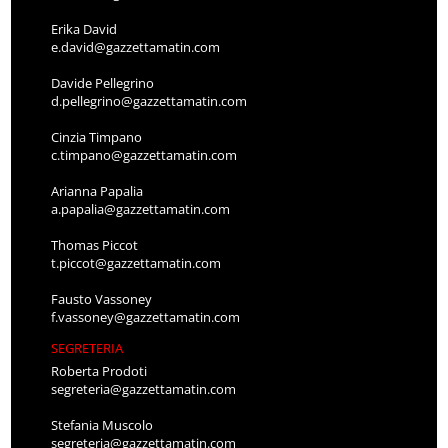
Erika David
e.david@gazzettamatin.com
Davide Pellegrino
d.pellegrino@gazzettamatin.com
Cinzia Timpano
c.timpano@gazzettamatin.com
Arianna Papalia
a.papalia@gazzettamatin.com
Thomas Piccot
t.piccot@gazzettamatin.com
Fausto Vassoney
f.vassoney@gazzettamatin.com
SEGRETERIA
Roberta Prodoti
segreteria@gazzettamatin.com
Stefania Muscolo
segreteria@gazzettamatin.com