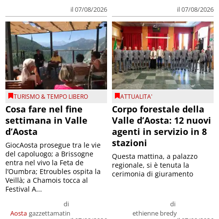
il 07/08/2026
il 07/08/2026
TURISMO & TEMPO LIBERO
ATTUALITA'
Cosa fare nel fine
Corpo forestale della
settimana in Valle
Valle d’Aosta: 12 nuovi
d’Aosta
agenti in servizio in 8
stazioni
GiocAosta prosegue tra le vie
del capoluogo; a Brissogne
Questa mattina, a palazzo
entra nel vivo la Feta de
regionale, si è tenuta la
l’Oumbra; Etroubles ospita la
cerimonia di giuramento
Veillà; a Chamois tocca al
Festival A...
di
di
Aosta
gazzettamatin
ethienne bredy