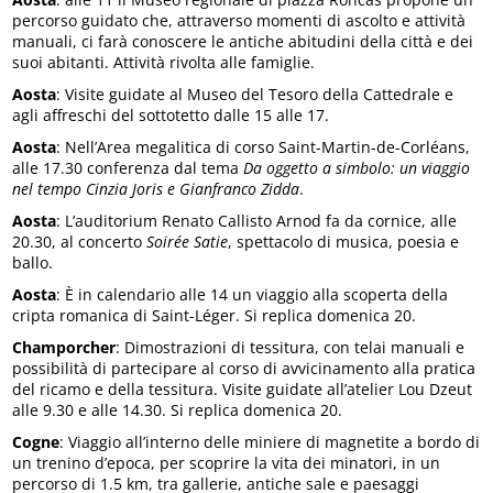
percorso guidato che, attraverso momenti di ascolto e attività
manuali, ci farà conoscere le antiche abitudini della città e dei
suoi abitanti. Attività rivolta alle famiglie.
Aosta
: Visite guidate al Museo del Tesoro della Cattedrale e
agli affreschi del sottotetto dalle 15 alle 17.
Aosta
: Nell’Area megalitica di corso Saint-Martin-de-Corléans,
alle 17.30 conferenza dal tema
Da oggetto a simbolo: un viaggio
nel tempo Cinzia Joris e Gianfranco Zidda
.
Aosta
: L’auditorium Renato Callisto Arnod fa da cornice, alle
20.30, al concerto
Soirée Satie
, spettacolo di musica, poesia e
ballo.
Aosta
: È in calendario alle 14 un viaggio alla scoperta della
cripta romanica di Saint-Léger. Si replica domenica 20.
Champorcher
: Dimostrazioni di tessitura, con telai manuali e
possibilità di partecipare al corso di avvicinamento alla pratica
del ricamo e della tessitura. Visite guidate all’atelier Lou Dzeut
alle 9.30 e alle 14.30. Si replica domenica 20.
Cogne
: Viaggio all’interno delle miniere di magnetite a bordo di
un trenino d’epoca, per scoprire la vita dei minatori, in un
percorso di 1.5 km, tra gallerie, antiche sale e paesaggi