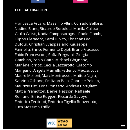
COLLABORATORI
Francesca Arcaro, Massimo Altini, Corrado Bellora,
Nadine Blanc, Riccardo Bortolotti, Manila Calipari,
Giulia Calisti, Nadia Camposaragna, Paolo Ciambi,
Filippo Clermont, Carol Di Vito, Christian Leo
Dufour, Christian Evaspasiano, Giuseppe
Farinella, Enrico Formento Dojot, Bruno Fracasso,
Fabio Francesconi, Sofia Fregnani, Giorgia
Gambino, Paolo Gatto, Michael Ghignone,
Marlène Jorrioz, Cecilia Lazzarotto, Giacomo
Mangano, Angela Marrelli, Federico Mecca, Luca
Mauro Melloni, Marc Montrosset, Matteo Nigra,
Sabrina Olibano, Emiliano Pala, Gabriele Peloso,
Maurizio Pitti, Loris Ponsetto, Andrea Portigliatti,
Mattia Pramotton, Deniel Pession, Raffaele
Romano, Enrico Ruggeri, Riccardo Savoye,
Federica Tercinod, Federico Tigellio Benvenuto,
Luca Massimo Trifilò