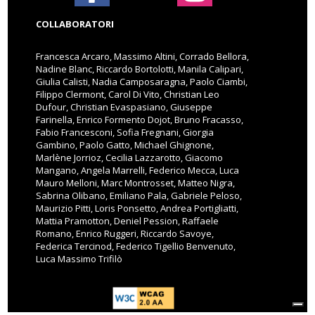
COLLABORATORI
Francesca Arcaro, Massimo Altini, Corrado Bellora,
Nadine Blanc, Riccardo Bortolotti, Manila Calipari,
Giulia Calisti, Nadia Camposaragna, Paolo Ciambi,
Filippo Clermont, Carol Di Vito, Christian Leo
Dufour, Christian Evaspasiano, Giuseppe
Farinella, Enrico Formento Dojot, Bruno Fracasso,
Fabio Francesconi, Sofia Fregnani, Giorgia
Gambino, Paolo Gatto, Michael Ghignone,
Marlène Jorrioz, Cecilia Lazzarotto, Giacomo
Mangano, Angela Marrelli, Federico Mecca, Luca
Mauro Melloni, Marc Montrosset, Matteo Nigra,
Sabrina Olibano, Emiliano Pala, Gabriele Peloso,
Maurizio Pitti, Loris Ponsetto, Andrea Portigliatti,
Mattia Pramotton, Deniel Pession, Raffaele
Romano, Enrico Ruggeri, Riccardo Savoye,
Federica Tercinod, Federico Tigellio Benvenuto,
Luca Massimo Trifilò