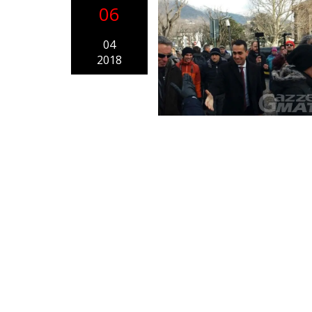
06
04
2018