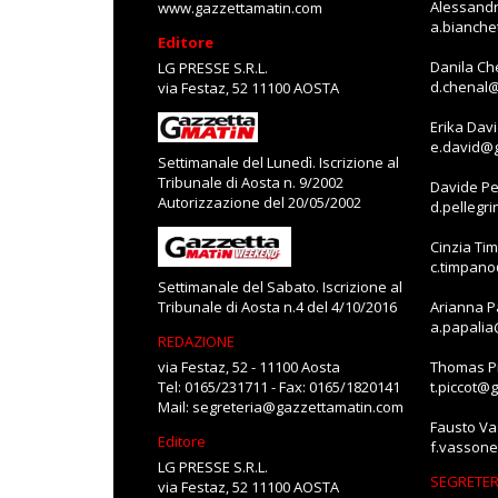
Alessandr
www.gazzettamatin.com
a.bianch
Editore
Danila Ch
LG PRESSE S.R.L.
d.chenal
via Festaz, 52 11100 AOSTA
Erika Dav
e.david@
Settimanale del Lunedì. Iscrizione al
Tribunale di Aosta n. 9/2002
Davide Pe
Autorizzazione del 20/05/2002
d.pellegr
Cinzia Ti
c.timpan
Settimanale del Sabato. Iscrizione al
Tribunale di Aosta n.4 del 4/10/2016
Arianna P
a.papali
REDAZIONE
via Festaz, 52 - 11100 Aosta
Thomas Pi
Tel: 0165/231711 - Fax: 0165/1820141
t.piccot@
Mail:
segreteria@gazzettamatin.com
Fausto V
Editore
f.vasson
LG PRESSE S.R.L.
SEGRETER
via Festaz, 52 11100 AOSTA