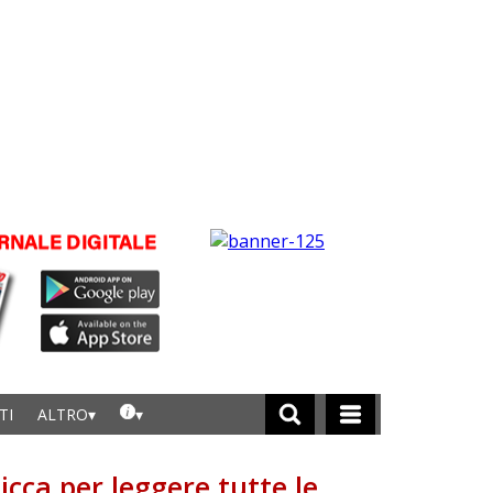
TI
ALTRO
licca per leggere tutte le