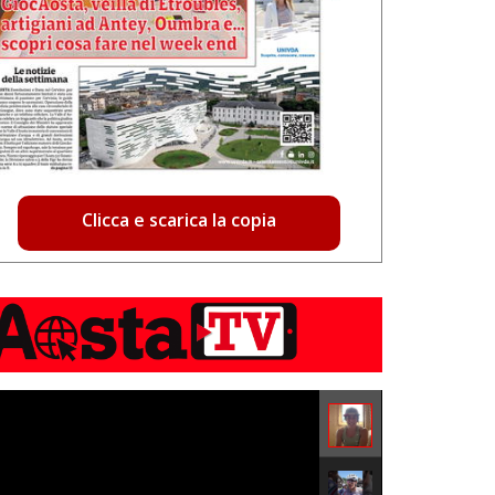
Clicca e scarica la copia