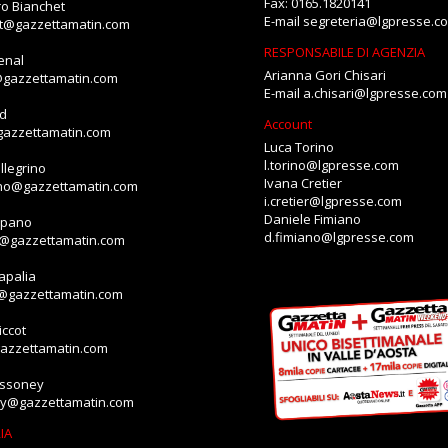
Fax: 0165.1820141
o Bianchet
E-mail
segreteria@lgpresse.c
et@gazzettamatin.com
RESPONSABILE DI AGENZIA
enal
Arianna Gori Chisari
@gazzettamatin.com
E-mail
a.chisari@lgpresse.com
id
Account
gazzettamatin.com
Luca Torino
l.torino@lgpresse.com
llegrino
Ivana Cretier
ino@gazzettamatin.com
i.cretier@lgpresse.com
Daniele Fimiano
mpano
d.fimiano@lgpresse.com
o@gazzettamatin.com
apalia
a@gazzettamatin.com
ccot
gazzettamatin.com
assoney
ey@gazzettamatin.com
IA