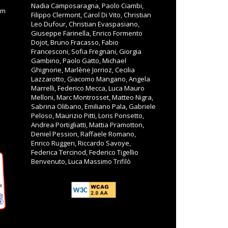
Nadia Camposaragna, Paolo Ciambi,
om
Filippo Clermont, Carol Di Vito, Christian
Leo Dufour, Christian Evaspasiano,
Giuseppe Farinella, Enrico Formento
Dojot, Bruno Fracasso, Fabio
Francesconi, Sofia Fregnani, Giorgia
Gambino, Paolo Gatto, Michael
Ghignone, Marlène Jorrioz, Cecilia
Lazzarotto, Giacomo Mangano, Angela
Marrelli, Federico Mecca, Luca Mauro
Melloni, Marc Montrosset, Matteo Nigra,
Sabrina Olibano, Emiliano Pala, Gabriele
Peloso, Maurizio Pitti, Loris Ponsetto,
Andrea Portigliatti, Mattia Pramotton,
Deniel Pession, Raffaele Romano,
Enrico Ruggeri, Riccardo Savoye,
Federica Tercinod, Federico Tigellio
Benvenuto, Luca Massimo Trifilò