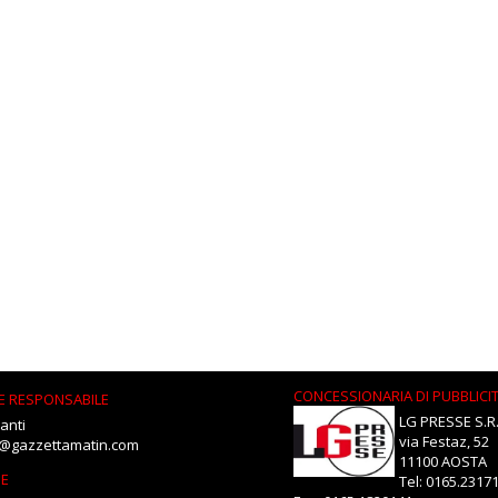
CONCESSIONARIA DI PUBBLICI
E RESPONSABILE
LG PRESSE S.R.
anti
via Festaz, 52
i@gazzettamatin.com
11100 AOSTA
NE
Tel: 0165.2317