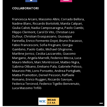
COLLABORATORI
Francesca Arcaro, Massimo Altini, Corrado Bellora,
Nadine Blanc, Riccardo Bortolotti, Manila Calipari,
Giulia Calisti, Nadia Camposaragna, Paolo Ciambi,
Filippo Clermont, Carol Di Vito, Christian Leo
Dufour, Christian Evaspasiano, Giuseppe
Farinella, Enrico Formento Dojot, Bruno Fracasso,
Fabio Francesconi, Sofia Fregnani, Giorgia
Gambino, Paolo Gatto, Michael Ghignone,
Marlène Jorrioz, Cecilia Lazzarotto, Giacomo
Mangano, Angela Marrelli, Federico Mecca, Luca
Mauro Melloni, Marc Montrosset, Matteo Nigra,
Sabrina Olibano, Emiliano Pala, Gabriele Peloso,
Maurizio Pitti, Loris Ponsetto, Andrea Portigliatti,
Mattia Pramotton, Deniel Pession, Raffaele
Romano, Enrico Ruggeri, Riccardo Savoye,
Federica Tercinod, Federico Tigellio Benvenuto,
Luca Massimo Trifilò