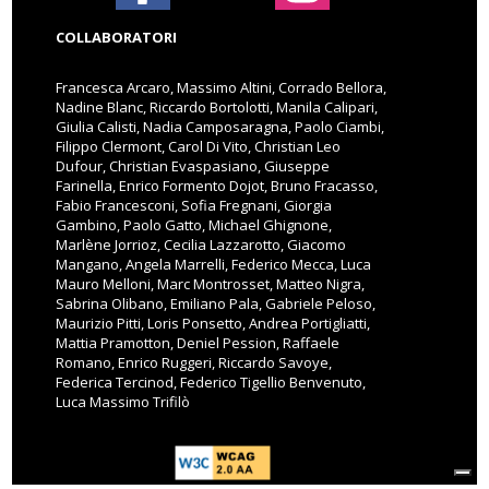
COLLABORATORI
Francesca Arcaro, Massimo Altini, Corrado Bellora,
Nadine Blanc, Riccardo Bortolotti, Manila Calipari,
Giulia Calisti, Nadia Camposaragna, Paolo Ciambi,
Filippo Clermont, Carol Di Vito, Christian Leo
Dufour, Christian Evaspasiano, Giuseppe
Farinella, Enrico Formento Dojot, Bruno Fracasso,
Fabio Francesconi, Sofia Fregnani, Giorgia
Gambino, Paolo Gatto, Michael Ghignone,
Marlène Jorrioz, Cecilia Lazzarotto, Giacomo
Mangano, Angela Marrelli, Federico Mecca, Luca
Mauro Melloni, Marc Montrosset, Matteo Nigra,
Sabrina Olibano, Emiliano Pala, Gabriele Peloso,
Maurizio Pitti, Loris Ponsetto, Andrea Portigliatti,
Mattia Pramotton, Deniel Pession, Raffaele
Romano, Enrico Ruggeri, Riccardo Savoye,
Federica Tercinod, Federico Tigellio Benvenuto,
Luca Massimo Trifilò